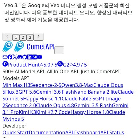
Veo 3.1은 Google의 Veo 비디오 생성 모델 제품군의 최신
버전입니다. 더욱 풍부한 네이티브 오디오, 향상된 내러티브
및 영화적 제어 기능을 제공합니다.
1
2
3
Product Hunt
5.0 / 5
G2
4.9 / 5
500+ AI Model API, All In One API. Just In CometAPI
Models API
MiniMax H3
Seedance-2-5
Qwen3.8-Max
Claude Opus
5
Flux 3
GPT 5.6
Gemini 3.6 Flash
Nano Banana 2 lite
Claude
Sonnet 5
Happy Horse 1.1
Claude Fable 5
GPT Image
2
Seedance 2-0
Claude Opus 4.8
Gemini 3.5 Flash
Gemini
3.1 Pro
Kimi K3
Kimi K2.7 Code
Happy Horse 1.0
Claude
Mythos 5
Developer
Quick Start
Documentation
API Dashboard
API Status