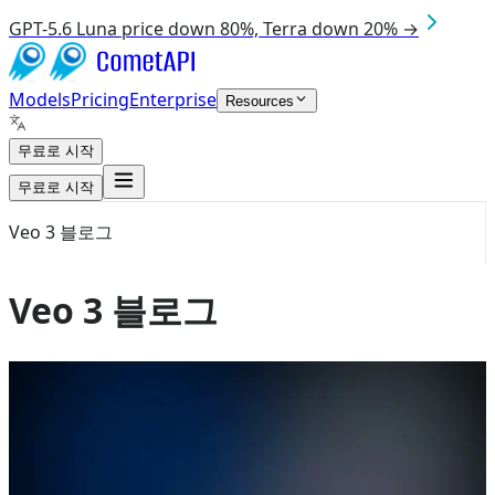
GPT-5.6 Luna price down 80%, Terra down 20% →
Models
Pricing
Enterprise
Resources
무료로 시작
무료로 시작
Veo 3 블로그
Veo 3 블로그
Aug 9, 2026
Veo 3.1
Seedance 2.0