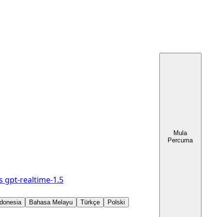
Mula
Percuma
s
gpt-realtime-1.5
donesia
Bahasa Melayu
Türkçe
Polski