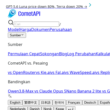
GPT-5.6 Luna price down 80%, Terra down 20% →
/
Model
Harga
Dokumen
Perusahaan
Sumber
Sumber
Permulaan Cepat
Sokongan
Blog
Log Perubahan
Kalkula
CometAPI vs. Pesaing
vs
OpenRouter
vs
Kie.ai
vs
Fal.ai
vs
WaveSpeed.ai
vs
Repli
Bandingkan
Qwen3.8-Max
vs
Claude Opus 5
Nano Banana 2 lite
vs
G
English
繁體中文
日本語
한국어
Français
Deutsch
Españo
Nederlands
Danish
Norsk
Қазақ
اردو