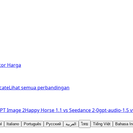
tor Harga
cate
Lihat semua perbandingan
PT Image 2
Happy Horse 1.1
vs
Seedance 2-0
gpt-audio-1.5
v
l
Italiano
Português
Русский
العربية
ไทย
Tiếng Việt
Bahasa In