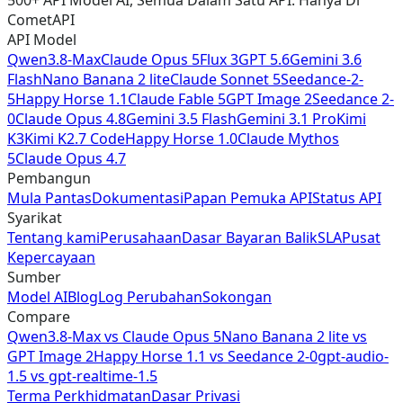
CometAPI
API Model
Qwen3.8-Max
Claude Opus 5
Flux 3
GPT 5.6
Gemini 3.6
Flash
Nano Banana 2 lite
Claude Sonnet 5
Seedance-2-
5
Happy Horse 1.1
Claude Fable 5
GPT Image 2
Seedance 2-
0
Claude Opus 4.8
Gemini 3.5 Flash
Gemini 3.1 Pro
Kimi
K3
Kimi K2.7 Code
Happy Horse 1.0
Claude Mythos
5
Claude Opus 4.7
Pembangun
Mula Pantas
Dokumentasi
Papan Pemuka API
Status API
Syarikat
Tentang kami
Perusahaan
Dasar Bayaran Balik
SLA
Pusat
Kepercayaan
Sumber
Model AI
Blog
Log Perubahan
Sokongan
Compare
Qwen3.8-Max
vs
Claude Opus 5
Nano Banana 2 lite
vs
GPT Image 2
Happy Horse 1.1
vs
Seedance 2-0
gpt-audio-
1.5
vs
gpt-realtime-1.5
Terma Perkhidmatan
Dasar Privasi