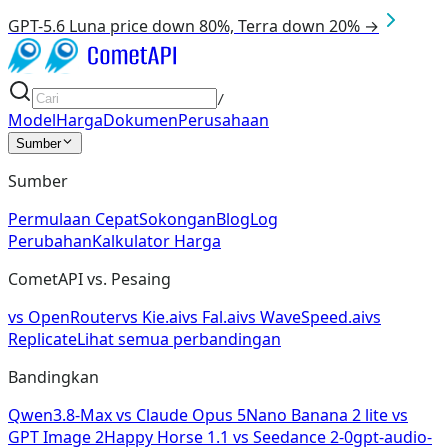
GPT-5.6 Luna price down 80%, Terra down 20% →
/
Model
Harga
Dokumen
Perusahaan
Sumber
Sumber
Permulaan Cepat
Sokongan
Blog
Log
Perubahan
Kalkulator Harga
CometAPI vs. Pesaing
vs
OpenRouter
vs
Kie.ai
vs
Fal.ai
vs
WaveSpeed.ai
vs
Replicate
Lihat semua perbandingan
Bandingkan
Qwen3.8-Max
vs
Claude Opus 5
Nano Banana 2 lite
vs
GPT Image 2
Happy Horse 1.1
vs
Seedance 2-0
gpt-audio-