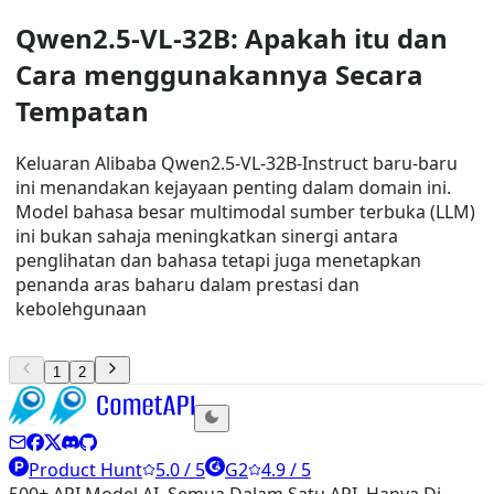
Qwen2.5-VL-32B: Apakah itu dan
Cara menggunakannya Secara
Tempatan
Keluaran Alibaba Qwen2.5-VL-32B-Instruct baru-baru
ini menandakan kejayaan penting dalam domain ini.
Model bahasa besar multimodal sumber terbuka (LLM)
ini bukan sahaja meningkatkan sinergi antara
penglihatan dan bahasa tetapi juga menetapkan
penanda aras baharu dalam prestasi dan
kebolehgunaan
1
2
Product Hunt
5.0 / 5
G2
4.9 / 5
500+ API Model AI, Semua Dalam Satu API. Hanya Di