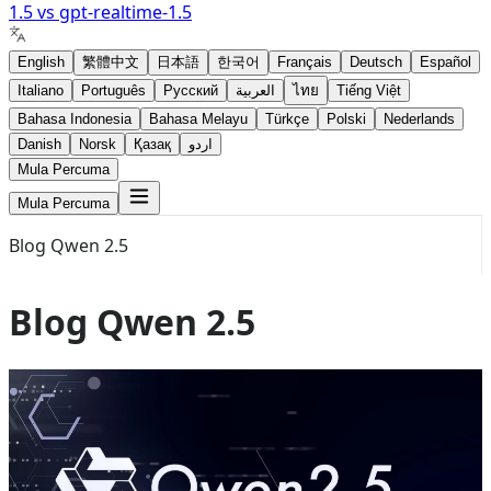
1.5
vs
gpt-realtime-1.5
English
繁體中文
日本語
한국어
Français
Deutsch
Español
Italiano
Português
Русский
العربية
ไทย
Tiếng Việt
Bahasa Indonesia
Bahasa Melayu
Türkçe
Polski
Nederlands
Danish
Norsk
Қазақ
اردو
Mula Percuma
Mula Percuma
Blog Qwen 2.5
Blog Qwen 2.5