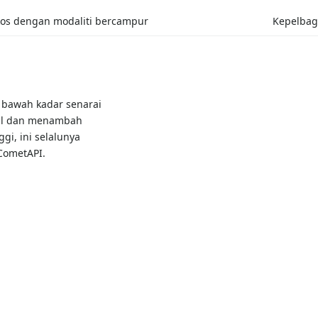
kos dengan modaliti bercampur
Kepelbag
 bawah kadar senarai
al dan menambah
gi, ini selalunya
CometAPI.