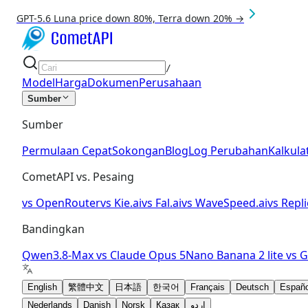
GPT-5.6 Luna price down 80%, Terra down 20% →
/
Model
Harga
Dokumen
Perusahaan
Sumber
Sumber
Permulaan Cepat
Sokongan
Blog
Log Perubahan
Kalkula
CometAPI vs. Pesaing
vs
OpenRouter
vs
Kie.ai
vs
Fal.ai
vs
WaveSpeed.ai
vs
Repli
Bandingkan
Qwen3.8-Max
vs
Claude Opus 5
Nano Banana 2 lite
vs
G
English
繁體中文
日本語
한국어
Français
Deutsch
Españo
Nederlands
Danish
Norsk
Қазақ
اردو