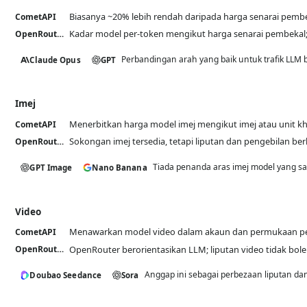
Biasanya ~20% lebih rendah daripada harga senarai pemb
CometAPI
Kadar model per-token mengikut harga senarai pembekal; 
OpenRouter
Perbandingan arah yang baik untuk trafik LLM 
Claude Opus
GPT
Imej
Menerbitkan harga model imej mengikut imej atau unit k
CometAPI
Sokongan imej tersedia, tetapi liputan dan pengebilan b
OpenRouter
Tiada penanda aras imej model yang sa
GPT Image
Nano Banana
Video
Menawarkan model video dalam akaun dan permukaan p
CometAPI
OpenRouter berorientasikan LLM; liputan video tidak bole
OpenRouter
Anggap ini sebagai perbezaan liputan da
Doubao Seedance
Sora