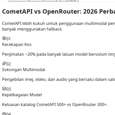
CometAPI vs
OpenRouter
:
2026
Perb
CometAPI lebih kukuh untuk penggunaan multimodal pen
banyak menggunakan fallback.
01
Kecekapan Kos
Penjimatan ~20% pada banyak laluan model bervolum ting
02
Sokongan Multimodal
Pengebilan imej, video, dan audio yang bersatu dalam sat
03
Kepelbagaian Model
Keluasan katalog CometAPI 500+ vs OpenRouter 300+.
04