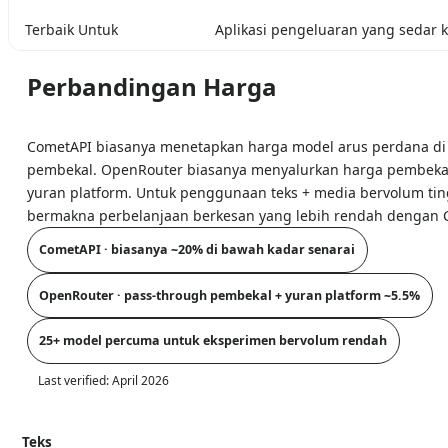
Terbaik Untuk
Aplikasi pengeluaran yang sedar 
Perbandingan Harga
CometAPI biasanya menetapkan harga model arus perdana di
pembekal. OpenRouter biasanya menyalurkan harga pembek
yuran platform. Untuk penggunaan teks + media bervolum ting
bermakna perbelanjaan berkesan yang lebih rendah dengan 
CometAPI · biasanya ~20% di bawah kadar senarai
OpenRouter · pass-through pembekal + yuran platform ~5.5%
25+ model percuma untuk eksperimen bervolum rendah
Last verified:
April 2026
Teks