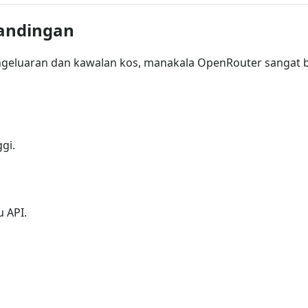
andingan
geluaran dan kawalan kos, manakala OpenRouter sangat b
gi.
u API.