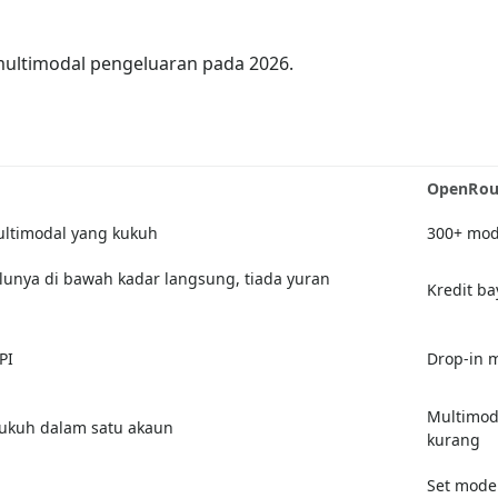
 multimodal pengeluaran pada 2026.
OpenRou
ltimodal yang kukuh
300+ mod
unya di bawah kadar langsung, tiada yuran
Kredit b
PI
Drop-in 
Multimod
kukuh dalam satu akaun
kurang
Set mode