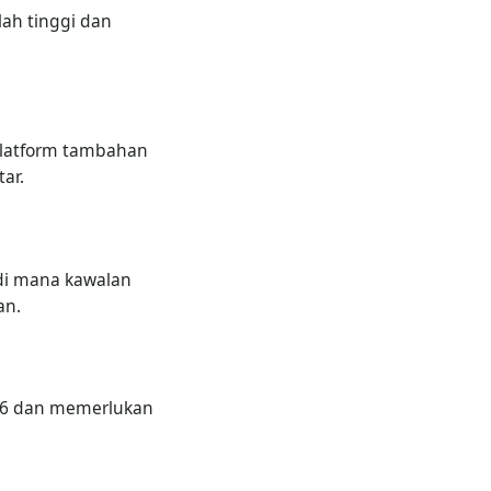
ah tinggi dan
platform tambahan
ar.
 di mana kawalan
an.
26 dan memerlukan