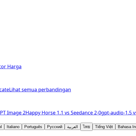
tor Harga
cate
Lihat semua perbandingan
PT Image 2
Happy Horse 1.1
vs
Seedance 2-0
gpt-audio-1.5
v
l
Italiano
Português
Русский
العربية
ไทย
Tiếng Việt
Bahasa In