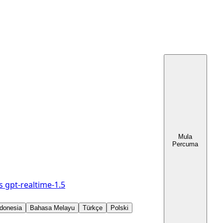
Mula
Percuma
s
gpt-realtime-1.5
donesia
Bahasa Melayu
Türkçe
Polski