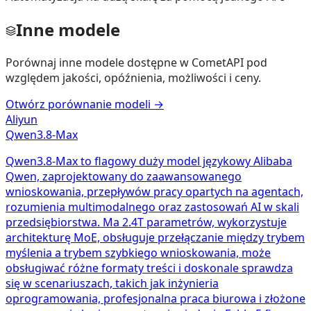
Inne modele
Porównaj inne modele dostępne w CometAPI pod
względem jakości, opóźnienia, możliwości i ceny.
Otwórz porównanie modeli
→
Aliyun
Qwen3.8-Max
Qwen3.8-Max to flagowy duży model językowy Alibaba
Qwen, zaprojektowany do zaawansowanego
wnioskowania, przepływów pracy opartych na agentach,
rozumienia multimodalnego oraz zastosowań AI w skali
przedsiębiorstwa. Ma 2.4T parametrów, wykorzystuje
architekturę MoE, obsługuje przełączanie między trybem
myślenia a trybem szybkiego wnioskowania, może
obsługiwać różne formaty treści i doskonale sprawdza
się w scenariuszach, takich jak inżynieria
oprogramowania, profesjonalna praca biurowa i złożone