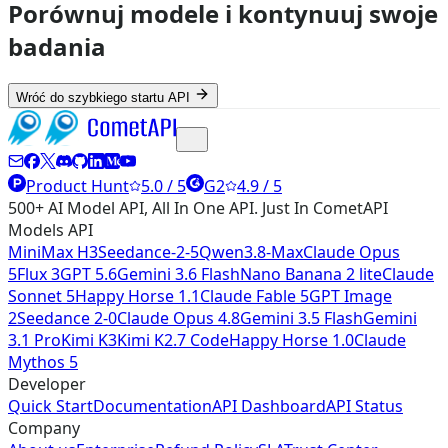
Porównuj modele i kontynuuj swoje
badania
Wróć do szybkiego startu API
Product Hunt
5.0 / 5
G2
4.9 / 5
500+ AI Model API, All In One API. Just In CometAPI
Models API
MiniMax H3
Seedance-2-5
Qwen3.8-Max
Claude Opus
5
Flux 3
GPT 5.6
Gemini 3.6 Flash
Nano Banana 2 lite
Claude
Sonnet 5
Happy Horse 1.1
Claude Fable 5
GPT Image
2
Seedance 2-0
Claude Opus 4.8
Gemini 3.5 Flash
Gemini
3.1 Pro
Kimi K3
Kimi K2.7 Code
Happy Horse 1.0
Claude
Mythos 5
Developer
Quick Start
Documentation
API Dashboard
API Status
Company