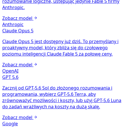
rozumowanie logiczne, ustępując jedynie Fable 5 firmy
Anthropic.
Zobacz model
Anthropic
Claude Opus 5
Claude Opus 5 jest dostępny już dziś. To przemyślany i
proaktywny model, który zbliża się do czołowego
poziomu inteligencji Claude Fable 5 za połowę ceny.
Zobacz model
OpenAI
GPT 5.6
Zacznij od GPT-5.6 Sol do złożonego rozumowania i
programowania, wybierz GPT-5.6 Terra, aby
zrównoważyć możliwości i koszty, lub użyj GPT-5.6 Luna
do zadań wrażliwych na koszty na dużą skalę.
Zobacz model
Google