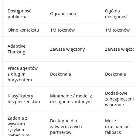
Dostępność
Ogólna
Ograniczona
publiczna
dostępność
Okno kontekstu
1M tokenów
1M tokenów
Adaptive
Zawsze włączony
Zawsze włączo
Thinking
Praca agentów
z długim
Doskonała
Doskonała
horyzontem
Dodatkowe
Klasyfikatory
Minimalne / model z
zabezpieczeni
bezpieczeństwa
dostępem zaufanym
włączone
Żądania z
Dostępne dla
Może
wysokim
zatwierdzonych
uruchamiać
ryzykiem
partnerów
fallback
(cyber/bio)