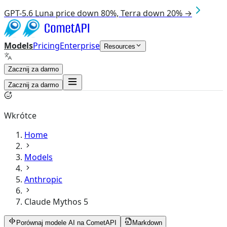
GPT-5.6 Luna price down 80%, Terra down 20% →
Models
Pricing
Enterprise
Resources
Zacznij za darmo
Zacznij za darmo
Wkrótce
Home
Models
Anthropic
Claude Mythos 5
Porównaj modele AI na CometAPI
Markdown