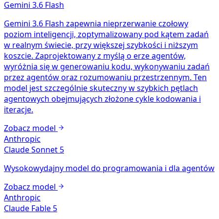
Gemini 3.6 Flash
Gemini 3.6 Flash zapewnia nieprzerwanie czołowy
poziom inteligencji, zoptymalizowany pod kątem zadań
w realnym świecie, przy większej szybkości i niższym
koszcie. Zaprojektowany z myślą o erze agentów,
wyróżnia się w generowaniu kodu, wykonywaniu zadań
przez agentów oraz rozumowaniu przestrzennym. Ten
model jest szczególnie skuteczny w szybkich pętlach
agentowych obejmujących złożone cykle kodowania i
iteracje.
Zobacz model
Anthropic
Claude Sonnet 5
Wysokowydajny model do programowania i dla agentów
Zobacz model
Anthropic
Claude Fable 5