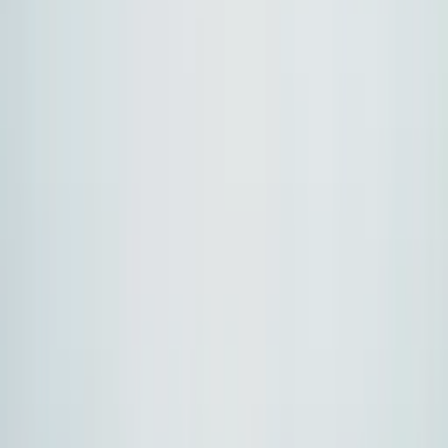
01
Eksplozja modeli
Istnieją setki wydajnych modeli obejmujących tekst,
obraz, dźwięk i wideo. Żaden pojedynczy dostawca nie
jest najlepszy dla każdego obciążenia czy budżetu.
02
Optymalizacja kosztów
Agregatory mogą kierować ruch do tańszych lub
szybszych opcji, przekazywać rabaty cenowe i oferować
lepszą ekonomię przy dużych wolumenach.
03