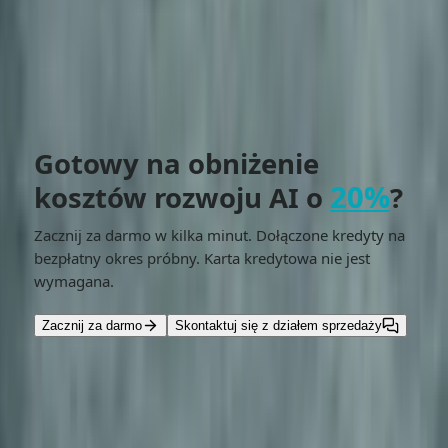
Która platforma API jest najlepsza do generowania
obrazów?
Gotowy na obniżenie
20%
kosztów rozwoju AI o
?
Zacznij za darmo w kilka minut. Dołączone kredyty na
bezpłatny okres próbny. Karta kredytowa nie jest
wymagana.
Zacznij za darmo
Skontaktuj się z działem sprzedaży