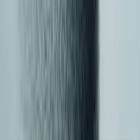
Stanowisko CometAPI na 2026
Jedna brama obejmująca każdą modalność, z
transparentnymi cenami per model i kontrolami klasy
enterprise.
500+ modeli
Kompatybilne z OpenAI
Tekst + obraz + wideo + audio + muzyka
20-40% rzeczywistych oszczędności
Gotowe dla enterprise
Porównania wiodących platform w
2026
Poznaj bezpośrednie porównania pod kątem zakresu
multimodalnego, ekonomii, opóźnień, routingu i operacji
— z platformami, z którymi kupujący najczęściej
porównują CometAPI.