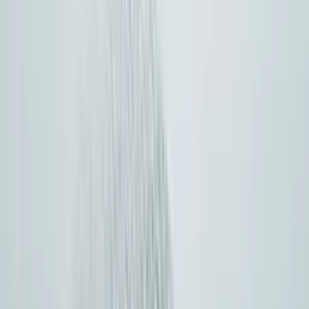
Jedna warstwa API może ujednolicić LLM-y z narzędziami
obrazów, wideo i audio, w tym workflow wokół
Midjourney, Flux, Kling i Veo.
Kluczowe wymiary oceny w 2026
Użyj tych kryteriów porównując ujednolicone AI API — i
zobacz, jak CometAPI wypada w każdym z nich.
01
·
Pokrycie modeli
Szerokość i prędkość w każdej modalności
Oceń zakres modeli tekstowych LLM, multimodalnych,
wyspecjalizowanych do kodowania/rozumowania,
obrazu, wideo i audio. Szukaj szerokości (500+ od
liderów) i tempa wprowadzania nowych wydań.
500+ modeli od 20+ dostawców w jednym
katalogu
Nowe wydania dodawane w ciągu kilku dni od