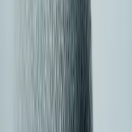
Tekst
GPT, Claude, Gemini
Obraz
Midjourney, Flux
Wideo
Sora, Veo, Kling
Audio
ElevenLabs, TTS
Oceń również
Poza czterema głównymi wymiarami, rozważ te czynniki
operacyjne przed standaryzacją na jednej bramie.
Opóźnienia i routing
Inteligencja routingu i budżety czasu do
pierwszego tokena.