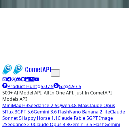
Product Hunt
5.0 / 5
G2
4.9 / 5
500+ AI Model API, All In One API. Just In CometAPI
Models API
MiniMax H3
Seedance-2-5
Qwen3.8-Max
Claude Opus
5
Flux 3
GPT 5.6
Gemini 3.6 Flash
Nano Banana 2 lite
Claude
Sonnet 5
Happy Horse 1.1
Claude Fable 5
GPT Image
2
Seedance 2-0
Claude Opus 4.8
Gemini 3.5 Flash
Gemini