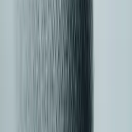
Niezawodność i SLA
Gwarancje dostępności, failover i transparentność
incydentów.
Obserwowalność
Logi per zapytanie, analityka kosztów, dashboardy
użycia i błędów.
Prywatność i dane
Obsługa promptów, polityki retencji, regionalna
rezydencja danych.
Gotowość enterprise
RBAC, dzienniki audytu, zgodność na poziomie
kontraktowym.
Doświadczenie dewelopera
Dokumentacja, SDK, klucze sandbox, darmowy tier
i przykładowy kod.