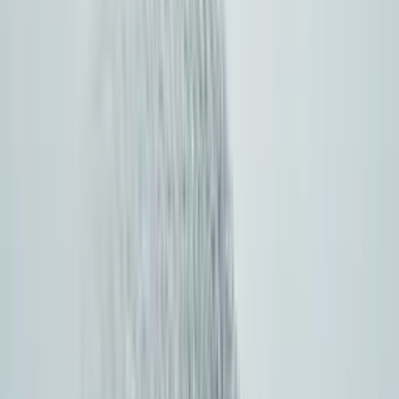
premiery upstream
Przeglądaj katalog modeli
GPT
Gemini
Claude
DeepSeek
Grok
Vertex AI
Bedrock
Meta
Cohere
Qwen
Mistral
Ollama
Perplexity
Together AI
Groq
OpenRouter
Baichuan
GLM
Fireworks
SiliconCloud
HuggingFace
MiniMax
Step
Spark
Kimi
Doubao
Hunyuan
Ernie
500+
modeli w jednym katalogu
02
·
Model cenowy
Transparentne pay-as-you-go,