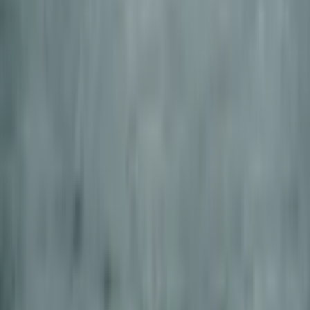
Bezpośredni dostawca vs agregator: kiedy wybrać
który?
Który działa najlepiej z OpenAI SDK?
Jak ocenić i przejść na ujednolicone API?
Czy mogę używać wielu platform AI API?
Czy platformy AI API wymagają wiedzy z uczenia
maszynowego?
Która platforma API jest najlepsza do generowania
wideo?