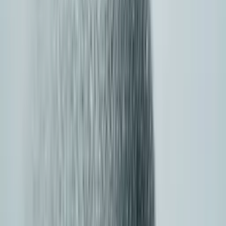
Zmienia się tylko base_url + api_key
04
·
Obsługa multimodalna
Tekst, obraz, wideo, audio, muzyka — jedno
API
Oceń natywną obsługę tekstu + obrazu + wideo + audio
+ wizji bez przełączania platform. Dostarczaj funkcje
multimodalne bez żonglowania osobnymi rozliczeniami,
kluczami czy SDK.
Sora, Veo, Kling, Midjourney, Flux, Suno,
ElevenLabs w jednym API
Ujednolicone rozliczenia i limity w każdej
modalności
Poznaj modele mediów