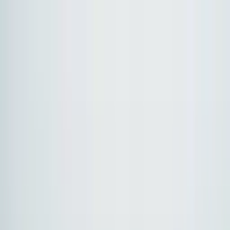
GPT-5.6 Luna price down 80%, Terra down 20% →
Models
Pricing
Enterprise
Resources
Zacznij za darmo
Zacznij za darmo
CometAPI wyróżnia się jako wiodący wybór dla
deweloperów i firm szukających szerokiego dostępu do
AI bez uzależnienia od dostawcy.
CometAPI vs wiodące platformy AI
API (2026)
W 2026 roku zespoły muszą integrować modele
tekstowe, multimodalne, rozumujące i kodujące od
dostawców takich jak OpenAI, Claude, Gemini, Grok,
DeepSeek i Llama, jednocześnie zarządzając kluczami