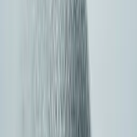
Prawdziwa kompatybilność oznacza zmianę jednego
base_url i jednego klucza — Twój istniejący kod OpenAI
SDK działa dalej bez przepisywania.
Kompatybilne z oficjalnymi OpenAI SDK (Python,
Node, Go, ...)
Typowa migracja kończy się w niecałe 30 minut
Zacznij w kilka minut
from openai import OpenAI

client = OpenAI(

    base_url="https://api.cometapi.com/v1",
    api_key="YOUR_COMETAPI_KEY",

)

resp = client.chat.completions.create(

    model="gpt-4o",

    messages=[{"role": "user", "content": "
)