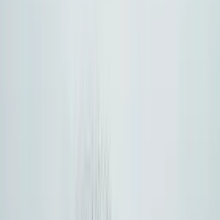
Niezawodność
Automatyczny failover, balansowanie obciążenia i
obserwowalność zmniejszają ryzyko przestojów, gdy
jeden dostawca jest niesprawny.
04
Doświadczenie dewelopera
Kompatybilność z OpenAI SDK sprawia, że migracja jest
lekka. Zespoły mogą zmieniać endpointy przy
minimalnych zmianach w kodzie i bez głębokiego
refaktoringu.
05
Obsługa multimodalna