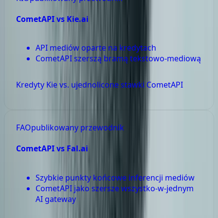
CometAPI vs
Kie.ai
API mediów oparte na kredytach
CometAPI szerszą bramą tekstowo-mediową
Kredyty Kie vs. ujednolicone stawki CometAPI
FA
Opublikowany przewodnik
CometAPI vs
Fal.ai
Szybkie punkty końcowe inferencji mediów
CometAPI jako szersze wszystko-w-jednym
AI gateway