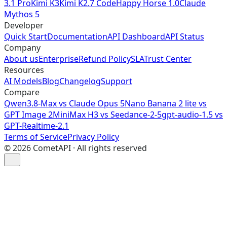
3.1 Pro
Kimi K3
Kimi K2.7 Code
Happy Horse 1.0
Claude
Mythos 5
Developer
Quick Start
Documentation
API Dashboard
API Status
Company
About us
Enterprise
Refund Policy
SLA
Trust Center
Resources
AI Models
Blog
Changelog
Support
Compare
Qwen3.8-Max vs Claude Opus 5
Nano Banana 2 lite vs
GPT Image 2
MiniMax H3 vs Seedance-2-5
gpt-audio-1.5 vs
GPT-Realtime-2.1
Terms of Service
Privacy Policy
©
2026
CometAPI · All rights reserved