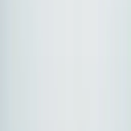
API, SDK, cenami, limitami zapytań i awariami.
Agregatory AI API rozwiązują ten problem za pomocą
jednego endpointa kompatybilnego z OpenAI. Zmień
jeden base_url, aby uzyskać dostęp do setek modeli z
routingiem, fallbackiem, optymalizacją kosztów i
skonsolidowanym rozliczaniem.
Zacznij za darmo
Zobacz pełne porównanie
500+ modeli
20+ dostawców
1M darmowych
tokenów
Endpoint kompatybilny z OpenAI
Inteligentny
routing + fallback
Skonsolidowane rozliczanie
Dlaczego ujednolicone AI API ma
znaczenie w 2026
Pojedyncza warstwa API to obecnie praktyczny standard
dla zespołów balansujących pokrycie modeli, kontrolę
kosztów, niezawodność i szybkość dostarczania.