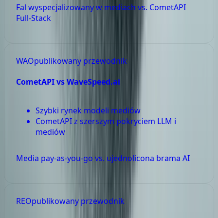
Fal wyspecjalizowany w mediach vs. CometAPI
Full-Stack
WA
Opublikowany przewodnik
CometAPI vs
WaveSpeed.ai
Szybki rynek modeli mediów
CometAPI z szerszym pokryciem LLM i
mediów
Media pay-as-you-go vs. ujednolicona brama AI
RE
Opublikowany przewodnik