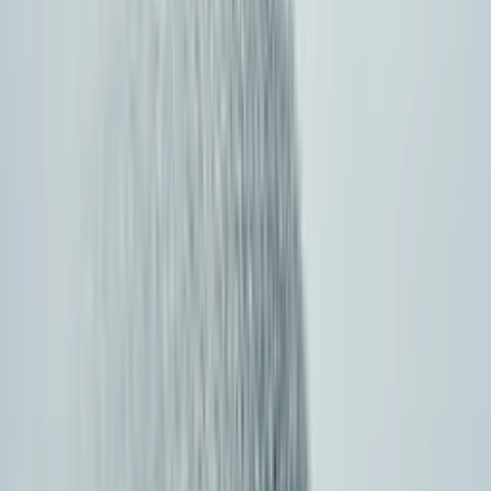
zoptymalizowane pod skalę
Porównaj płatność za token vs subskrypcje, marże vs
przekazywane rabaty, progi wolumenowe i darmowe
kredyty. Najtańsze przy skali to inteligentny routing do
optymalnego upstreamu.
Stawki per model często poniżej kosztu
bezpośredniego dostawcy
Rabaty wolumenowe i 1M darmowych tokenów
na próbę przy rejestracji
Zobacz aktualne ceny
Względny koszt · 1M tokenów
-20–40%
Bezpośrednie API
$1.00
Typowy agregator
$0.96
CometAPI
~$0.80
03
·
Kompatybilność z OpenAI
Drop-in replacement, zero refaktoryzacji