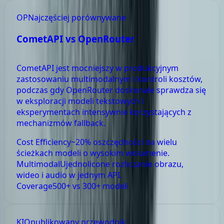
OP
Najczęściej porównywane
CometAPI vs
OpenRouter
CometAPI jest mocniejszy w produkcyjnym
zastosowaniu multimodalnym i kontroli kosztów,
podczas gdy OpenRouter doskonale sprawdza się
w eksploracji modeli tekstowych i
eksperymentach intensywnie korzystających z
mechanizmów fallback.
Cost Efficiency
~20% oszczędności na wielu
ścieżkach modeli o wysokim wolumenie.
Multimodal
Ujednolicone rozliczanie obrazu,
wideo i audio w jednym API.
Coverage
500+ vs 300+ modeli
KI
Opublikowany przewodnik