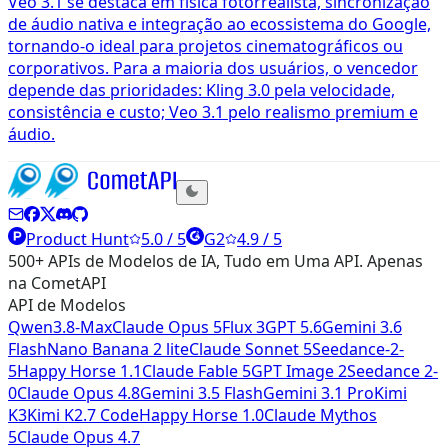
Veo 3.1 se destaca em física fotorrealista, sincronização
de áudio nativa e integração ao ecossistema do Google,
tornando-o ideal para projetos cinematográficos ou
corporativos. Para a maioria dos usuários, o vencedor
depende das prioridades: Kling 3.0 pela velocidade,
consistência e custo; Veo 3.1 pelo realismo premium e
áudio.
Product Hunt
5.0 / 5
G2
4.9 / 5
500+ APIs de Modelos de IA, Tudo em Uma API. Apenas
na CometAPI
API de Modelos
Qwen3.8-Max
Claude Opus 5
Flux 3
GPT 5.6
Gemini 3.6
Flash
Nano Banana 2 lite
Claude Sonnet 5
Seedance-2-
5
Happy Horse 1.1
Claude Fable 5
GPT Image 2
Seedance 2-
0
Claude Opus 4.8
Gemini 3.5 Flash
Gemini 3.1 Pro
Kimi
K3
Kimi K2.7 Code
Happy Horse 1.0
Claude Mythos
5
Claude Opus 4.7