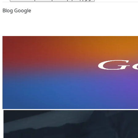
Blog Google
Jun 29, 2026
Gemini 3.5 Flash
google antiegravity
Análise do Google I/O 2026: O amanh
Análise do Google I/O 2026: Uma análise detalhada do G
compatível com OpenAI.