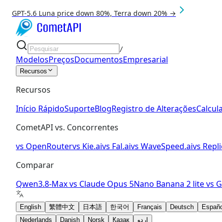
GPT-5.6 Luna price down 80%, Terra down 20% →
/
Modelos
Preços
Documentos
Empresarial
Recursos
Recursos
Início Rápido
Suporte
Blog
Registro de Alterações
Calcul
CometAPI vs. Concorrentes
vs
OpenRouter
vs
Kie.ai
vs
Fal.ai
vs
WaveSpeed.ai
vs
Repli
Comparar
Qwen3.8-Max
vs
Claude Opus 5
Nano Banana 2 lite
vs
G
English
繁體中文
日本語
한국어
Français
Deutsch
Españo
Nederlands
Danish
Norsk
Қазақ
اردو