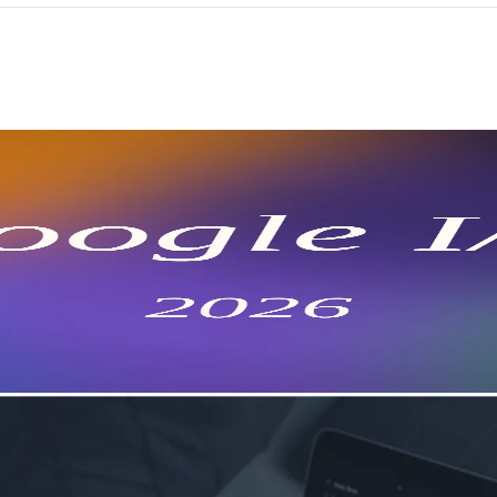
ecer da IA agentiva, Gemini 3.5, Omn
oogle I/O 2026 cobrindo Gemini 3.5 Flash, Gemini Omni e P