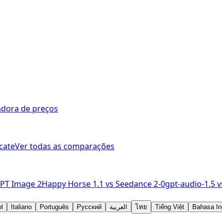
adora de preços
cate
Ver todas as comparações
PT Image 2
Happy Horse 1.1
vs
Seedance 2-0
gpt-audio-1.5
v
l
Italiano
Português
Русский
العربية
ไทย
Tiếng Việt
Bahasa In