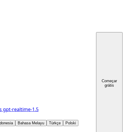
Começar
grátis
s
gpt-realtime-1.5
donesia
Bahasa Melayu
Türkçe
Polski