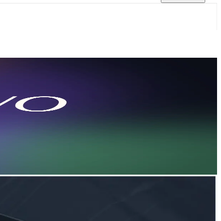
i e Antigravity
esquisa com IA. Experimente o CometAPI — chave única,