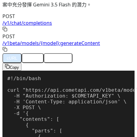
案中充分發揮 Gemini 3.5 Flash 的潛力。
POST
/v1/chat/completions
POST
/v1beta/models/{model}:generateContent
cURL
Python
JavaScript
Copy
#!/bin/bash

curl "https://api.cometapi.com/v1beta/mode
  -H "Authorization: $COMETAPI_KEY" \

  -H 'Content-Type: application/json' \

  -X POST \

  -d '{

    "contents": [

      {

        "parts": [

          {
