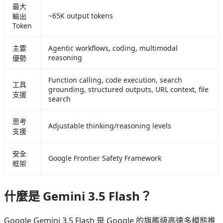
最大
~65K output tokens
輸出
Token
主要
Agentic workflows, coding, multimodal
reasoning
優勢
Function calling, code execution, search
工具
grounding, structured outputs, URL context, file
支援
search
思考
Adjustable thinking/reasoning levels
支援
安全
Google Frontier Safety Framework
框架
什麼是 Gemini 3.5 Flash？
Google Gemini 3.5 Flash 是 Google 的旗艦級高速多模態推