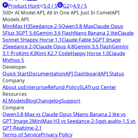
Product Hunt
5.0 / 5
G2
4.9 / 5
500+ AI Model API, All In One API. Just In CometAPI
Models API
MiniMax H3
Seedance-2-5
Qwen3.8-Max
Claude Opus
5
Flux 3
GPT 5.6
Gemini 3.6 Flash
Nano Banana 2 lite
Claude
Sonnet 5
Happy Horse 1.1
Claude Fable 5
GPT Image
2
Seedance 2-0
Claude Opus 4.8
Gemini 3.5 Flash
Gemini
3.1 Pro
Kimi K3
Kimi K2.7 Code
Happy Horse 1.0
Claude
Mythos 5
Developer
Quick Start
Documentation
API Dashboard
API Status
Company
About us
Enterprise
Refund Policy
SLA
Trust Center
Resources
AI Models
Blog
Changelog
Support
Compare
Qwen3.8-Max vs Claude Opus 5
Nano Banana 2 lite vs
GPT Image 2
MiniMax H3 vs Seedance-2-5
gpt-audio-1.5 vs
GPT-Realtime-2.1
Terms of Service
Privacy Policy