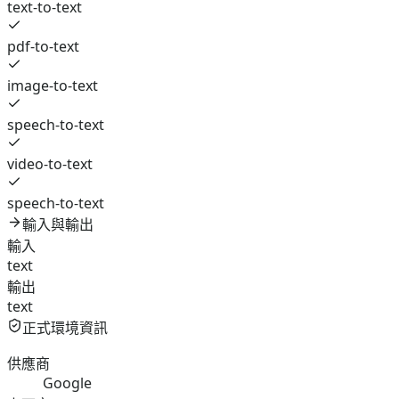
text-to-text
pdf-to-text
image-to-text
speech-to-text
video-to-text
speech-to-text
輸入與輸出
輸入
text
輸出
text
正式環境資訊
供應商
Google