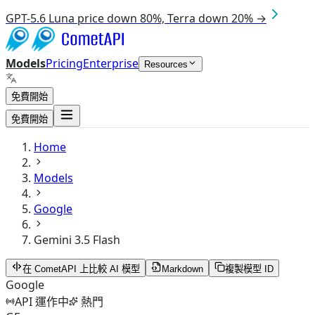
GPT-5.6 Luna price down 80%, Terra down 20% →
Models
Pricing
Enterprise
Resources
免費開始
免費開始
Home
Models
Google
Gemini 3.5 Flash
在 CometAPI 上比較 AI 模型
Markdown
複製模型 ID
Google
API 運作中
熱門