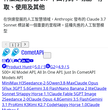
取、使用及其他
在快速發展的人工智慧領域，Anthropic 發布的 Claude 3.7
Sonnet 標誌著一個重要的里程碑。這種先進的人工智慧模
型
1
2
Product Hunt
5.0 / 5
G2
4.9 / 5
500+ AI Model API, All In One API. Just In CometAPI
Models API
MiniMax H3
Seedance-2-5
Qwen3.8-Max
Claude Opus
5
Flux 3
GPT 5.6
Gemini 3.6 Flash
Nano Banana 2 lite
Claude
Sonnet 5
Happy Horse 1.1
Claude Fable 5
GPT Image
2
Seedance 2-0
Claude Opus 4.8
Gemini 3.5 Flash
Gemini
3.1 Pro
Kimi K3
Kimi K2.7 Code
Happy Horse 1.0
Claude