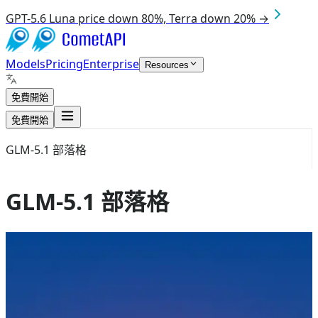
GPT-5.6 Luna price down 80%, Terra down 20% →
Models
Pricing
Enterprise
Resources
免費開始
免費開始
GLM-5.1 部落格
GLM-5.1 部落格
Aug 8, 2026
GLM-5.1
GLM-5.1 + Claude Code 指南