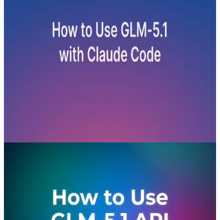
（2026）：設定、基準測試、成本比
較，以及開發者的最佳 API 策略
透過相容於 OpenAI 或 Anthropic 的 API 橋接，GLM-5.1
可與 Claude Code 連接使用，讓開發者在使用 GLM-5.1 成
本更低、效能更高的程式碼模型的同時，仍可運用 Claude
Code 的代理工作流程。此設定讓團隊能夠進行長時程的自
主編碼、獲得更強的終端任務執行能力，並在保留 Claude
Code 開發者體驗的前提下，相較於 Claude Opus 顯著降低
API 成本。
Aug 8, 2026
GLM-5.1
如何使用 GLM-5.1 API
GLM-5.1 是 Z.ai 的旗艦開源模型（於 2026 年 4 月 7 日發