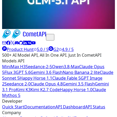
布），針對長時程的代理式任務，如自主編碼與多步推理，
進行了優化。要使用 GLM-5.1 API，請使用 CometAPI 以獲
得成本更低的統一存取，取得你的 API 金鑰
Product Hunt
5.0 / 5
G2
4.9 / 5
500+ AI Model API, All In One API. Just In CometAPI
Models API
MiniMax H3
Seedance-2-5
Qwen3.8-Max
Claude Opus
5
Flux 3
GPT 5.6
Gemini 3.6 Flash
Nano Banana 2 lite
Claude
Sonnet 5
Happy Horse 1.1
Claude Fable 5
GPT Image
2
Seedance 2-0
Claude Opus 4.8
Gemini 3.5 Flash
Gemini
3.1 Pro
Kimi K3
Kimi K2.7 Code
Happy Horse 1.0
Claude
Mythos 5
Developer
Quick Start
Documentation
API Dashboard
API Status
Company