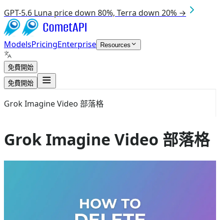
GPT-5.6 Luna price down 80%, Terra down 20% →
Models
Pricing
Enterprise
Resources
免費開始
免費開始
Grok Imagine Video 部落格
Grok Imagine Video 部落格