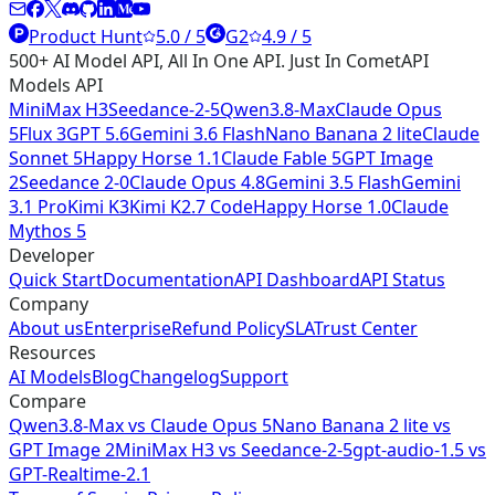
Product Hunt
5.0 / 5
G2
4.9 / 5
500+ AI Model API, All In One API. Just In CometAPI
Models API
MiniMax H3
Seedance-2-5
Qwen3.8-Max
Claude Opus
5
Flux 3
GPT 5.6
Gemini 3.6 Flash
Nano Banana 2 lite
Claude
Sonnet 5
Happy Horse 1.1
Claude Fable 5
GPT Image
2
Seedance 2-0
Claude Opus 4.8
Gemini 3.5 Flash
Gemini
3.1 Pro
Kimi K3
Kimi K2.7 Code
Happy Horse 1.0
Claude
Mythos 5
Developer
Quick Start
Documentation
API Dashboard
API Status
Company
About us
Enterprise
Refund Policy
SLA
Trust Center
Resources
AI Models
Blog
Changelog
Support
Compare
Qwen3.8-Max vs Claude Opus 5
Nano Banana 2 lite vs
GPT Image 2
MiniMax H3 vs Seedance-2-5
gpt-audio-1.5 vs
GPT-Realtime-2.1