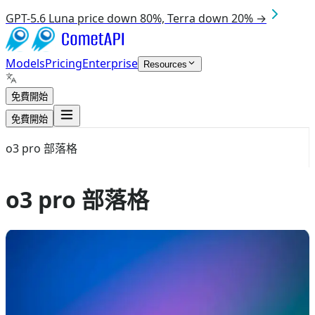
GPT-5.6 Luna price down 80%, Terra down 20% →
Models
Pricing
Enterprise
Resources
免費開始
免費開始
o3 pro 部落格
o3 pro 部落格
Aug 9, 2026
o3 pro
o3