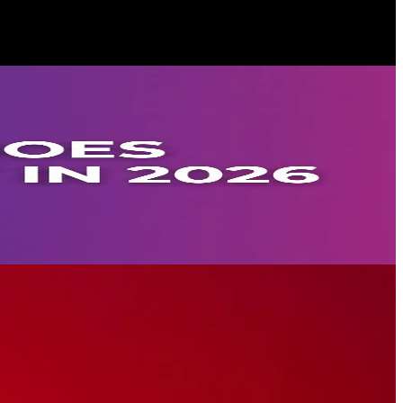
，與 OpenAI 相容。
到 **$25–$100 適用於小型團隊，以及 $100–$200+ 適
佳化可將其削減 90%。