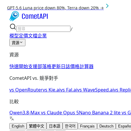
GPT-5.6 Luna price down 80%, Terra down 20% →
/
模型
定價
文檔
企業
資源
資源
快速開始
支援
部落格
更新日誌
價格計算器
CometAPI vs. 競爭對手
vs
OpenRouter
vs
Kie.ai
vs
Fal.ai
vs
WaveSpeed.ai
vs
Repli
比較
Qwen3.8-Max
vs
Claude Opus 5
Nano Banana 2 lite
vs
G
English
繁體中文
日本語
한국어
Français
Deutsch
Españo