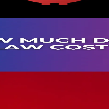
建立它們，以及它們為何重要。可透過 CometAPI 使用 — 單一金鑰
完整定價拆解
成本從 $0–$13，適用於輕度個人使用**（免費層託管 + 低價模型），
定 $59/月（首月 $29.50）。API 令牌是最大的變數—精明的最