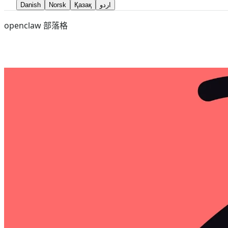
Danish
Norsk
Қазақ
اردو
openclaw 部落格