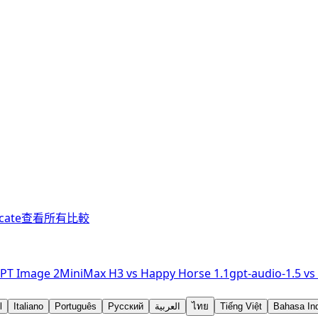
cate
查看所有比較
PT Image 2
MiniMax H3
vs
Happy Horse 1.1
gpt-audio-1.5
vs
l
Italiano
Português
Русский
العربية
ไทย
Tiếng Việt
Bahasa In