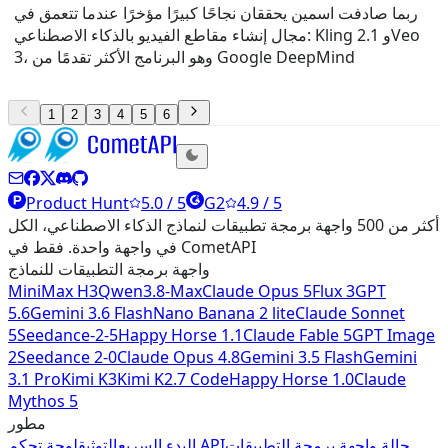
ربما صادفت اسمين يحققان نجاحًا كبيرًا مؤخرًا عندما تتعمق في
مجال إنشاء مقاطع الفيديو بالذكاء الاصطناعي: Kling 2.1 وVeo
3، وهو البرنامج الأكثر تقدمًا من Google DeepMind
1
2
3
4
5
6
Product Hunt
5.0 / 5
G2
4.9 / 5
أكثر من 500 واجهة برمجة تطبيقات لنماذج الذكاء الاصطناعي، الكل
في واجهة واحدة. فقط في CometAPI
واجهة برمجة التطبيقات للنماذج
MiniMax H3
Qwen3.8-Max
Claude Opus 5
Flux 3
GPT
5.6
Gemini 3.6 Flash
Nano Banana 2 lite
Claude Sonnet
5
Seedance-2-5
Happy Horse 1.1
Claude Fable 5
GPT Image
2
Seedance 2-0
Claude Opus 4.8
Gemini 3.5 Flash
Gemini
3.1 Pro
Kimi K3
Kimi K2.7 Code
Happy Horse 1.0
Claude
Mythos 5
مطور
حالة واجهة برمجة التطبيقات
لوحة تحكم API
البدء السريع
التوثيق