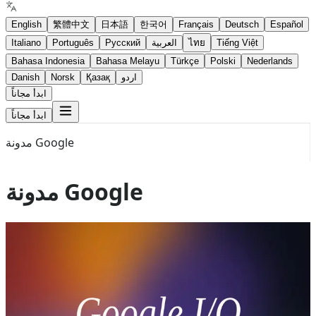
English
繁體中文
日本語
한국어
Français
Deutsch
Español
Tiếng Việt
ไทย
العربية
Русский
Português
Italiano
Bahasa Indonesia
Bahasa Melayu
Türkçe
Polski
Nederlands
اردو
Қазақ
Norsk
Danish
ابدأ مجاناً
ابدأ مجاناً
مدونة Google
مدونة Google
Jun 29, 2026
Gemini 3.5 Flash
google antiegravity
مراجعة Google I/O 2026: فجر الذكاء