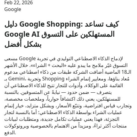
Feb 22, 2026
Google
دليل Google Shopping: كيف تساعد
Google AI المستهلكين على التسوق
بشكل أفضل
مسعى Google لإدماج الذكاء الاصطناعي التوليدي في تجربة
التسوق غيّر ملامح ما يبدو عليه «البحث + الشراء». خلال الأشهر
الـ18 الماضية أضافت الشركة طبقات من ذكاء اصطناعي مدعوم
بـ Gemini، وتجربة Shopping مُعاد بناؤها، ومعايير إتمام الشراء
القائمة على الوكلاء، وأدوات للتجار تتيح للذكاء الاصطناعي أن
يتصرف — ضمن حدود — نيابةً عن المتسوقين. بالنسبة
للمستهلكين، يعني ذلك اكتشافاً حوارياً، وملخصات مخصصة،
وتجارب قياس افتراضية، وتتبّع الأسعار، وبشكل متزايد، خيار إتمام
عمليات الشراء بواسطة الذكاء الاصطناعي؛ أما بالنسبة لتجار
التجزئة، فهذا يعني عمليات تكامل جديدة، ومتطلبات لبيانات
منتجات أكثر ثراءً، ومزيداً من الاهتمام بالخصوصية وبروتوكولات
الدفع.