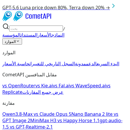
GPT-5.6 Luna price down 80%, Terra down 20% →
/
النماذج
الأسعار
المستندات
المؤسسة
الموارد
الموارد
البدء السريع
الدعم
مدونة
السجل التاريخي للتغييرات
حاسبة الأسعار
CometAPI مقابل المنافسين
vs
OpenRouter
vs
Kie.ai
vs
Fal.ai
vs
WaveSpeed.ai
vs
عرض جميع المقارنات
Replicate
مقارنة
Qwen3.8-Max
vs
Claude Opus 5
Nano Banana 2 lite
vs
GPT Image 2
MiniMax H3
vs
Happy Horse 1.1
gpt-audio-
1.5
vs
GPT-Realtime-2.1