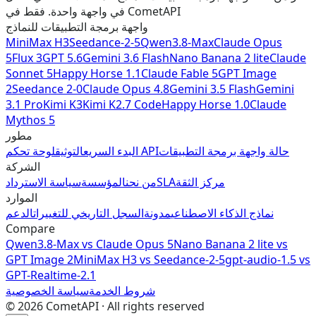
في واجهة واحدة. فقط في CometAPI
واجهة برمجة التطبيقات للنماذج
MiniMax H3
Seedance-2-5
Qwen3.8-Max
Claude Opus
5
Flux 3
GPT 5.6
Gemini 3.6 Flash
Nano Banana 2 lite
Claude
Sonnet 5
Happy Horse 1.1
Claude Fable 5
GPT Image
2
Seedance 2-0
Claude Opus 4.8
Gemini 3.5 Flash
Gemini
3.1 Pro
Kimi K3
Kimi K2.7 Code
Happy Horse 1.0
Claude
Mythos 5
مطور
حالة واجهة برمجة التطبيقات
لوحة تحكم API
البدء السريع
التوثيق
الشركة
مركز الثقة
SLA
من نحن
المؤسسة
سياسة الاسترداد
الموارد
نماذج الذكاء الاصطناعي
مدونة
السجل التاريخي للتغييرات
الدعم
Compare
Qwen3.8-Max vs Claude Opus 5
Nano Banana 2 lite vs
GPT Image 2
MiniMax H3 vs Seedance-2-5
gpt-audio-1.5 vs
GPT-Realtime-2.1
شروط الخدمة
سياسة الخصوصية
©
2026
CometAPI · All rights reserved