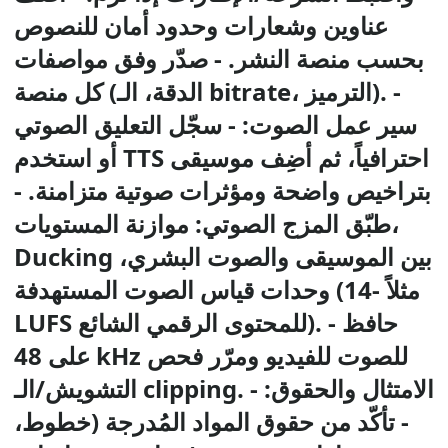
عناوين وشعارات وحدود أمان للنصوص
بحسب منصة النشر. - صدّر وفق مواصفات
كل منصة (الدقة، الـ bitrate، الترميز). -
سير عمل الصوت: - سجّل التعليق الصوتي
أو استخدم TTS احترافياً، ثم أضِف موسيقى
بتراخيص واضحة ومؤثرات صوتية متزامنة. -
طبّق المزج الصوتي: موازنة المستويات،
Ducking بين الموسيقى والصوت البشري،
وحدات قياس الصوت المستهدفة (مثلاً -14
LUFS للمحتوى الرقمي الشائع). - حافظ
على 48 kHz للصوت للفيديو ومرّر فحص
التشويش/الـ clipping. - الامتثال والحقوق:
- تأكّد من حقوق المواد المُدرجة (خطوط،