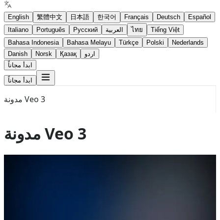
English
繁體中文
日本語
한국어
Français
Deutsch
Español
Tiếng Việt
ไทย
العربية
Русский
Português
Italiano
Bahasa Indonesia
Bahasa Melayu
Türkçe
Polski
Nederlands
اردو
Қазақ
Norsk
Danish
ابدأ مجاناً
ابدأ مجاناً
مدونة Veo 3
مدونة Veo 3
Jun 29, 2026
Veo 3.1
Seedance 2.0
Seedance 2.0 مقابل Veo 3.1: المواجهة