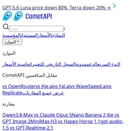
GPT-5.6 Luna price down 80%, Terra down 20% →
/
النماذج
الأسعار
المستندات
المؤسسة
الموارد
الموارد
البدء السريع
الدعم
مدونة
السجل التاريخي للتغييرات
حاسبة الأسعار
CometAPI مقابل المنافسين
vs
OpenRouter
vs
Kie.ai
vs
Fal.ai
vs
WaveSpeed.ai
vs
عرض جميع المقارنات
Replicate
مقارنة
Qwen3.8-Max
vs
Claude Opus 5
Nano Banana 2 lite
vs
GPT Image 2
MiniMax H3
vs
Happy Horse 1.1
gpt-audio-
1.5
vs
GPT-Realtime-2.1