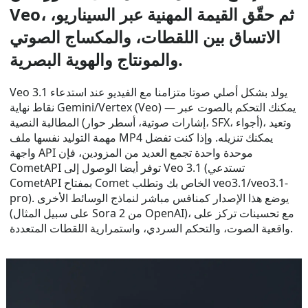
Veo، ثم حقّق القيمة المهنية عبر السيناريو،
الاتساق بين اللقطات، والمكساج الصوتي
والمونتاج والهوية البصرية.
Veo 3.1 يولد بشكل أصلي صوتا متزامنا مع الفيديو عند استدعاء
نقاط نهاية Gemini/Vertex (Veo) — يمكنك التحكم بالصوت عبر
المطالبة النصية (إشارات صوتية، أسطر حوار، SFX، أجواء)، وتعيد
مهمة التوليد نفسها ملف MP4 يمكنك تنزيله. وإذا كنت تفضل
واجهة API موحدة واحدة تجمع العديد من المزودين، فإن
CometAPI توفر أيضا الوصول إلى Veo 3.1 (تستدعي
CometAPI بمفتاح Comet الخاص بك وتطلب veo3.1/veo3.1-
pro). يوضع هذا الإصدار كمنافس مباشر لنماذج الوسائط الأخرى
(على سبيل المثال Sora 2 من OpenAI)، مع تحسينات تركز على
واقعية الصوت، والتحكم السردي، واستمرارية اللقطات المتعددة.