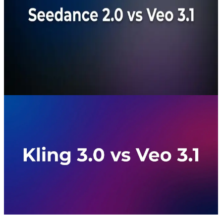
الحاسمة لعام 2026 لتوليد الفيديو بالذكاء
الاصطناعي
Seedance 2.0 مقابل Veo 3.1: مقارنة معمّقة بين Seedance
2.0 من ByteDance وVeo 3.1 من Google من حيث الجودة.
متاح عبر CometAPI — بمفتاح واحد.