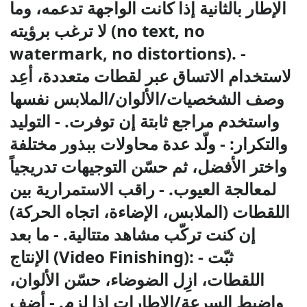
الإطار بالثانية إذا كانت الواجهة تدعمه، وما
لا ترغب برؤيته (no text, no
watermark, no distortions). -
لاستخدام الاتساق عبر لقطات متعددة، أعِد
وصف الشخصيات/الألوان/الملابس نفسها
واستخدم مراجع ثابتة إن توفرت. - التوليد
والتكرار: - ولّد عدة محاولات ببذور مختلفة
واختر الأفضل، ثم حسّن التوجيهات تدريجياً
لمعالجة العيوب. - راقب الاستمرارية بين
اللقطات (الملابس، الإضاءة، اتجاه الحركة)
إن كنت تركّب مشاهد متتالية. - ما بعد
الإنتاج (Video Finishing): - ثبّت
اللقطات، ازِل الضوضاء، حسّن الألوان،
واضبط السرعة/الإطارات إذا لزم. - أضف