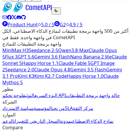
Product Hunt
5.0 / 5
G2
4.9 / 5
أكثر من 500 واجهة برمجة تطبيقات لنماذج الذكاء الاصطناعي، الكل
في واجهة واحدة. فقط في CometAPI
واجهة برمجة التطبيقات للنماذج
MiniMax H3
Seedance-2-5
Qwen3.8-Max
Claude Opus
5
Flux 3
GPT 5.6
Gemini 3.6 Flash
Nano Banana 2 lite
Claude
Sonnet 5
Happy Horse 1.1
Claude Fable 5
GPT Image
2
Seedance 2-0
Claude Opus 4.8
Gemini 3.5 Flash
Gemini
3.1 Pro
Kimi K3
Kimi K2.7 Code
Happy Horse 1.0
Claude
Mythos 5
مطور
حالة واجهة برمجة التطبيقات
لوحة تحكم API
البدء السريع
التوثيق
الشركة
مركز الثقة
SLA
من نحن
المؤسسة
سياسة الاسترداد
الموارد
نماذج الذكاء الاصطناعي
مدونة
السجل التاريخي للتغييرات
الدعم
Compare