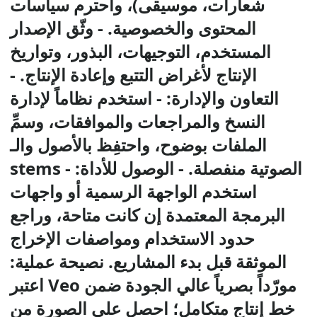
شعارات، موسيقى)، واحترم سياسات
المحتوى والخصوصية. - وثّق الإصدار
المستخدم، التوجيهات، البذور، وتواريخ
الإنتاج لأغراض التتبع وإعادة الإنتاج. -
التعاون والإدارة: - استخدم نظاماً لإدارة
النسخ والمراجعات والموافقات، وسمِّ
الملفات بوضوح، واحتفِظ بالأصول والـ
stems الصوتية منفصلة. - الوصول للأداة: -
استخدم الواجهة الرسمية أو واجهات
البرمجة المعتمدة إن كانت متاحة، وراجع
حدود الاستخدام ومواصفات الإخراج
الموثقة قبل بدء المشاريع. نصيحة عملية:
اعتبر Veo مورّداً بصرياً عالي الجودة ضمن
خط إنتاج متكامل؛ احصل على الصورة من