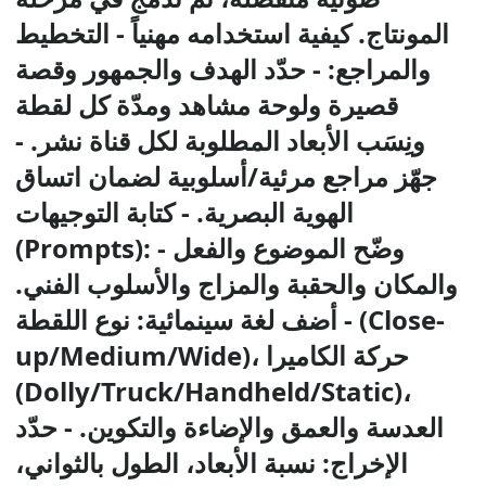
المونتاج. كيفية استخدامه مهنياً - التخطيط
والمراجع: - حدّد الهدف والجمهور وقصة
قصيرة ولوحة مشاهد ومدّة كل لقطة
ونِسَب الأبعاد المطلوبة لكل قناة نشر. -
جهّز مراجع مرئية/أسلوبية لضمان اتساق
الهوية البصرية. - كتابة التوجيهات
(Prompts): - وضّح الموضوع والفعل
والمكان والحقبة والمزاج والأسلوب الفني.
- أضف لغة سينمائية: نوع اللقطة (Close-
up/Medium/Wide)، حركة الكاميرا
(Dolly/Truck/Handheld/Static)،
العدسة والعمق والإضاءة والتكوين. - حدّد
الإخراج: نسبة الأبعاد، الطول بالثواني،