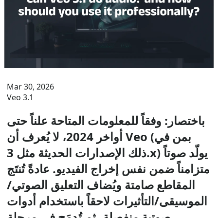
Mar 30, 2026
Veo 3.1
باختصار: وفقاً للمعلومات المتاحة علناً حتى
أواخر 2024، لا يُعرف أن Veo (بمن في
ذلك الإصدارات الحديثة مثل 3.x) يولّد صوتاً
متزامناً ضمن نفس إخراج الفيديو. عادةً تُنتَج
المقاطع صامتة ويُضاف التعليق الصوتي/
الموسيقى/التأثيرات لاحقاً باستخدام أدوات
صوتية منفصلة، ثم تُدمَج في مرحلة