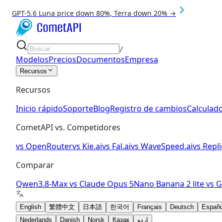
GPT-5.6 Luna price down 80%, Terra down 20% →
/
Modelos
Precios
Documentos
Empresa
Recursos
Recursos
Inicio rápido
Soporte
Blog
Registro de cambios
Calculado
CometAPI vs. Competidores
vs
OpenRouter
vs
Kie.ai
vs
Fal.ai
vs
WaveSpeed.ai
vs
Repli
Comparar
Qwen3.8-Max
vs
Claude Opus 5
Nano Banana 2 lite
vs
G
English
繁體中文
日本語
한국어
Français
Deutsch
Españo
Nederlands
Danish
Norsk
Қазақ
اردو