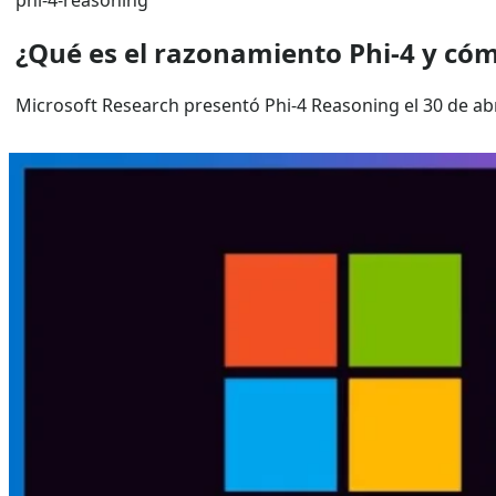
phi‑4-reasoning
¿Qué es el razonamiento Phi-4 y có
Microsoft Research presentó Phi‑4 Reasoning el 30 de ab