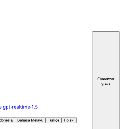
Comenzar
gratis
s
gpt-realtime-1.5
donesia
Bahasa Melayu
Türkçe
Polski