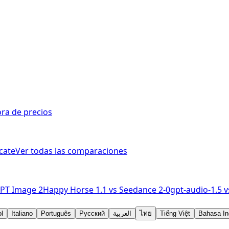
ra de precios
cate
Ver todas las comparaciones
PT Image 2
Happy Horse 1.1
vs
Seedance 2-0
gpt-audio-1.5
v
l
Italiano
Português
Русский
العربية
ไทย
Tiếng Việt
Bahasa In