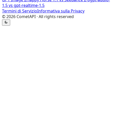
1.5
vs
gpt-realtime-1.5
Termini di Servizio
Informativa sulla Privacy
©
2026
CometAPI · All rights reserved