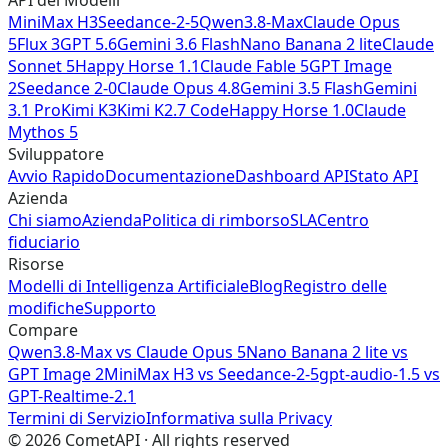
MiniMax H3
Seedance-2-5
Qwen3.8-Max
Claude Opus
5
Flux 3
GPT 5.6
Gemini 3.6 Flash
Nano Banana 2 lite
Claude
Sonnet 5
Happy Horse 1.1
Claude Fable 5
GPT Image
2
Seedance 2-0
Claude Opus 4.8
Gemini 3.5 Flash
Gemini
3.1 Pro
Kimi K3
Kimi K2.7 Code
Happy Horse 1.0
Claude
Mythos 5
Sviluppatore
Avvio Rapido
Documentazione
Dashboard API
Stato API
Azienda
Chi siamo
Azienda
Politica di rimborso
SLA
Centro
fiduciario
Risorse
Modelli di Intelligenza Artificiale
Blog
Registro delle
modifiche
Supporto
Compare
Qwen3.8-Max vs Claude Opus 5
Nano Banana 2 lite vs
GPT Image 2
MiniMax H3 vs Seedance-2-5
gpt-audio-1.5 vs
GPT-Realtime-2.1
Termini di Servizio
Informativa sulla Privacy
©
2026
CometAPI · All rights reserved