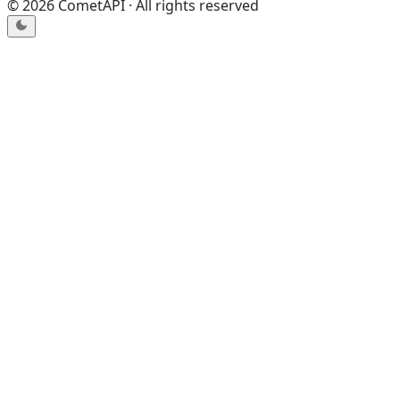
©
2026
CometAPI · All rights reserved