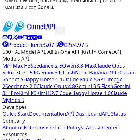
компанияның алға жылжу талпыныстарындағы
маңызды сәт болды.
Product Hunt
5.0 / 5
G2
4.9 / 5
500+ AI Model API, All In One API. Just In CometAPI
Models API
MiniMax H3
Seedance-2-5
Qwen3.8-Max
Claude Opus
5
Flux 3
GPT 5.6
Gemini 3.6 Flash
Nano Banana 2 lite
Claude
Sonnet 5
Happy Horse 1.1
Claude Fable 5
GPT Image
2
Seedance 2-0
Claude Opus 4.8
Gemini 3.5 Flash
Gemini
3.1 Pro
Kimi K3
Kimi K2.7 Code
Happy Horse 1.0
Claude
Mythos 5
Developer
Quick Start
Documentation
API Dashboard
API Status
Company
About us
Enterprise
Refund Policy
SLA
Trust Center
Resources