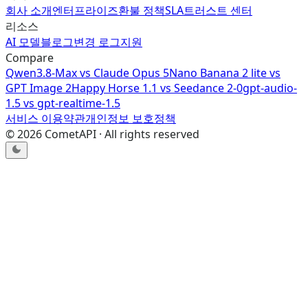
회사 소개
엔터프라이즈
환불 정책
SLA
트러스트 센터
리소스
AI 모델
블로그
변경 로그
지원
Compare
Qwen3.8-Max
vs
Claude Opus 5
Nano Banana 2 lite
vs
GPT Image 2
Happy Horse 1.1
vs
Seedance 2-0
gpt-audio-
1.5
vs
gpt-realtime-1.5
서비스 이용약관
개인정보 보호정책
©
2026
CometAPI · All rights reserved