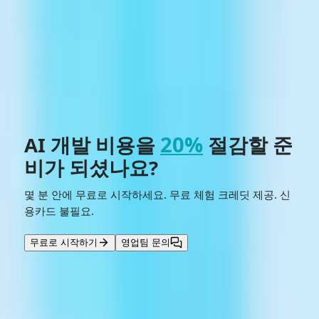
72
회 조회
명확성, 출처 표기 및 최신 API 용어에 대해 검토되었습니다.
태그
o-1
o-3
open-ai
하나의 채팅, 모든 것을 블렌드.
한정 기간 무료
무료 체험
20%
AI 개발 비용을
절감할 준
비가 되셨나요?
몇 분 안에 무료로 시작하세요. 무료 체험 크레딧 제공. 신
용카드 불필요.
무료로 시작하기
영업팀 문의
더 보기