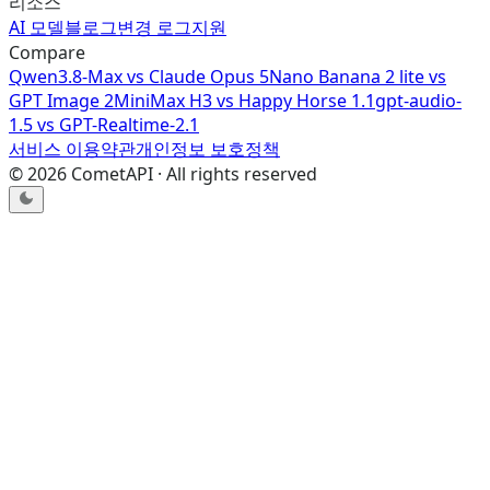
리소스
AI 모델
블로그
변경 로그
지원
Compare
Qwen3.8-Max
vs
Claude Opus 5
Nano Banana 2 lite
vs
GPT Image 2
MiniMax H3
vs
Happy Horse 1.1
gpt-audio-
1.5
vs
GPT-Realtime-2.1
서비스 이용약관
개인정보 보호정책
©
2026
CometAPI · All rights reserved