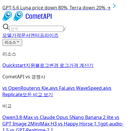
GPT-5.6 Luna price down 80%, Terra down 20% →
/
모델
가격
문서
엔터프라이즈
리소스
리소스
Quickstart
지원
블로그
변경 로그
가격 계산기
CometAPI vs 경쟁사
vs
OpenRouter
vs
Kie.ai
vs
Fal.ai
vs
WaveSpeed.ai
vs
Replicate
모든 비교 보기
비교
Qwen3.8-Max
vs
Claude Opus 5
Nano Banana 2 lite
vs
GPT Image 2
MiniMax H3
vs
Happy Horse 1.1
gpt-audio-
1.5
vs
GPT-Realtime-2.1