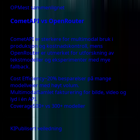
OP
Mest sammenlignet
CometAPI vs
OpenRouter
CometAPI er sterkere for multimodal bruk i
produksjon og kostnadskontroll, mens
OpenRouter er utmerket for utforskning av
tekstmodeller og eksperimenter med mye
fallback.
Cost Efficiency
~20% besparelser på mange
modellveier med høyt volum.
Multimodal
Samlet fakturering for bilde, video og
lyd i én API.
Coverage
500+ vs 300+ modeller
KI
Publisert veiledning