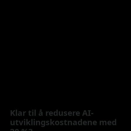
Hvordan evaluerer og bytter jeg til en samlet API?
Kan jeg bruke flere AI API-plattformer?
Krever AI API-plattformer ekspertise i
maskinlæring?
Hvilken API-plattform er best for videogenerering?
Hvilken API-plattform er best for bildegenerering?
Klar til å redusere AI-
utviklingskostnadene med