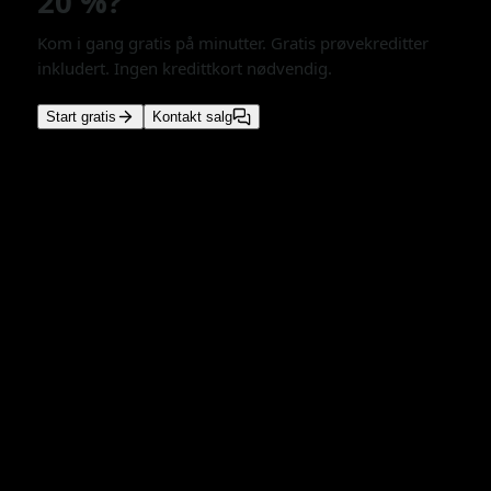
20 %?
Kom i gang gratis på minutter. Gratis prøvekreditter
inkludert. Ingen kredittkort nødvendig.
Start gratis
Kontakt salg