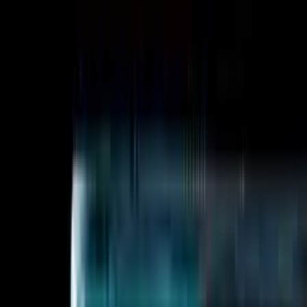
Kun base_url + api_key endres
04
·
Multimodal støtte
Tekst, bilde, video, lyd, musikk — én API
Vurder innebygd håndtering av tekst + bilde + video + lyd
+ syn uten å bytte plattform. Lever multimodale
funksjoner uten å sjonglere separat fakturering, nøkler
eller SDK-er.
Sora, Veo, Kling, Midjourney, Flux, Suno,
ElevenLabs i én API
Samlet fakturering og kvoter på tvers av alle
modaliteter
Utforsk mediemodeller