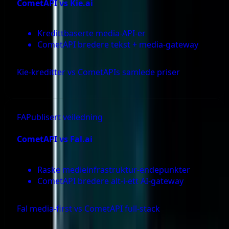
CometAPI vs
Kie.ai
Kredittbaserte media-API-er
CometAPI bredere tekst + media-gateway
Kie-kreditter vs CometAPIs samlede priser
FA
Publisert veiledning
CometAPI vs
Fal.ai
Raske medieinfrastruktur-endepunkter
CometAPI bredere alt-i-ett AI-gateway
Fal media-first vs CometAPI full-stack