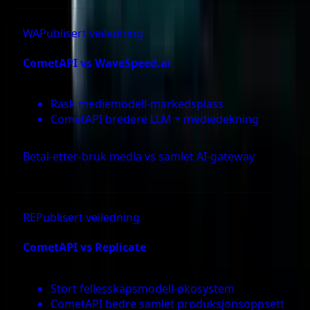
WA
Publisert veiledning
CometAPI vs
WaveSpeed.ai
Rask mediemodell-markedsplass
CometAPI bredere LLM + mediedekning
Betal-etter-bruk media vs samlet AI-gateway
RE
Publisert veiledning
CometAPI vs
Replicate
Stort fellesskapsmodell-økosystem
CometAPI bedre samlet produksjonsoppsett