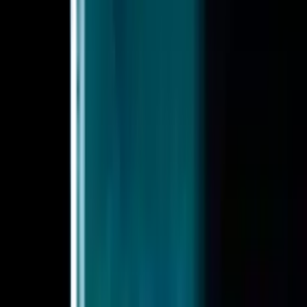
Pålitelighet og SLA
Oppetidsgarantier, failover og
hendelsesgjennomsiktighet.
Observerbarhet
Logger per kall, kostnadsanalyse, bruks- og
feildashbord.
Personvern og data
Promptbehandling, oppbevaringspolicyer, regional
datalokalisering.
Bedriftsklarhet
RBAC, revisjonslogger, kontraktsfast samsvar.
Utvikleropplevelse
Dokumentasjon, SDK-er, sandkassenøkler, gratis
nivå og eksempelkode.