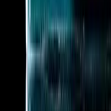
CometAPIs posisjon i 2026
Én gateway som dekker alle modaliteter, med
transparent pris per modell og kontroller på
bedriftsnivå.
500+ modeller
OpenAI-kompatibel
Tekst + bilde + video + lyd + musikk
20-40% effektive besparelser
Bedriftsklar
Ledende
plattformsammenligninger i 2026
Utforsk direkte sammenligninger om multimodal
bredde, økonomi, latens, ruting og drift — forankret av
plattformene kjøpere sammenligner mest med
CometAPI.