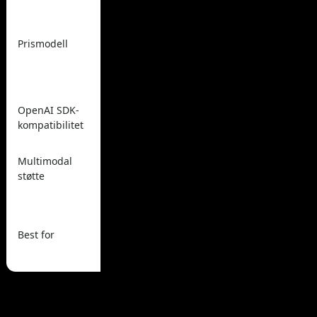
Betal-per-bruk/tokens,
Betal-per-bru
konkurransedyktig (20-
(nær
40% besparelser
Prismodell
gjennomgang
hevdet på mange
lite gebyr),
modeller), 1M gratis
kreditter
tokens
OpenAI SDK-
Ja (drop-in base URL)
Ja (utmerket)
kompatibilitet
Sterk (tekst +
Multimodal
God (LLM + no
bilde/video/lyd/musikk
støtte
syn)
samlet)
Bredeste samlede
Rask
tilgang +
eksperimente
Best for
kostnadsbesparelser +
og ruting mel
multimodale apper
flere LLM-er
Ofte stilte spørsmål
Vanlige spørsmål utviklere stiller når de sammenligner