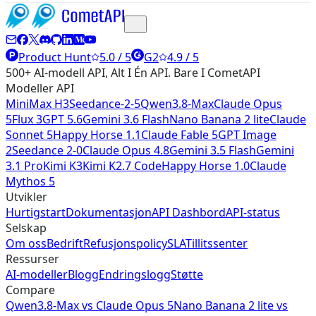
Product Hunt
5.0 / 5
G2
4.9 / 5
500+ AI-modell API, Alt I Én API. Bare I CometAPI
Modeller API
MiniMax H3
Seedance-2-5
Qwen3.8-Max
Claude Opus
5
Flux 3
GPT 5.6
Gemini 3.6 Flash
Nano Banana 2 lite
Claude
Sonnet 5
Happy Horse 1.1
Claude Fable 5
GPT Image
2
Seedance 2-0
Claude Opus 4.8
Gemini 3.5 Flash
Gemini
3.1 Pro
Kimi K3
Kimi K2.7 Code
Happy Horse 1.0
Claude
Mythos 5
Utvikler
Hurtigstart
Dokumentasjon
API Dashbord
API-status
Selskap
Om oss
Bedrift
Refusjonspolicy
SLA
Tillitssenter
Ressurser
AI-modeller
Blogg
Endringslogg
Støtte
Compare
Qwen3.8-Max vs Claude Opus 5
Nano Banana 2 lite vs