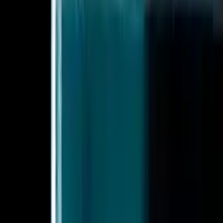
Tekst
GPT, Claude, Gemini
Bilde
Midjourney, Flux
Video
Sora, Veo, Kling
Lyd
ElevenLabs, TTS
Vurder også
Utover de fire kjernedimensjonene, vei disse
operasjonelle faktorene før du standardiserer på en
gateway.
Latens og ruting
Smart rutingintelligens og budsjett for time-to-
first-token.