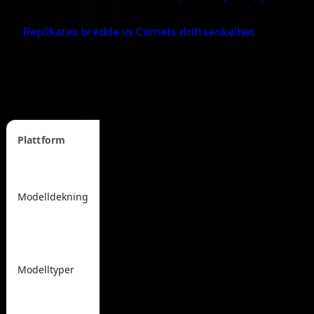
Replikates bredde vs Comets driftsenkelhet
Plattformsammenligningsma
Plattform
CometAPI
OpenRouter
500+ (brede LLM-er,
300-500+ (ster
multimodal: tekst,
Modelldekning
LLM-ruting, 6
bilde, video, lyd,
leverandører)
musikk)
Høyest variasjon: LLM-
er + full multimodal
Sterke LLM-er
Modelltyper
(bilde/video/lyd/musikk-
noe multimod
generering)