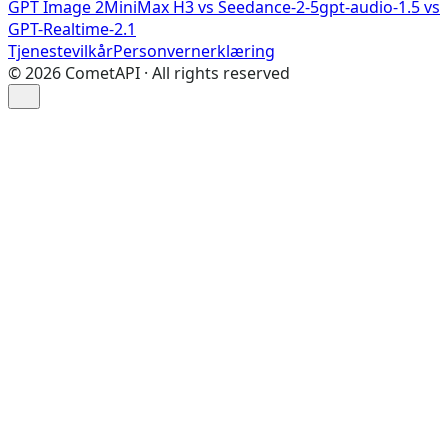
GPT Image 2
MiniMax H3 vs Seedance-2-5
gpt-audio-1.5 vs
GPT-Realtime-2.1
Tjenestevilkår
Personvernerklæring
©
2026
CometAPI · All rights reserved