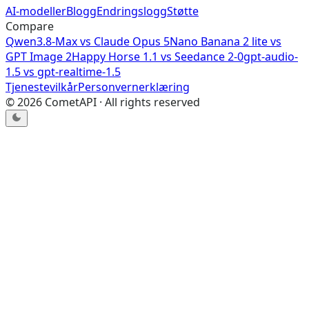
AI-modeller
Blogg
Endringslogg
Støtte
Compare
Qwen3.8-Max
vs
Claude Opus 5
Nano Banana 2 lite
vs
GPT Image 2
Happy Horse 1.1
vs
Seedance 2-0
gpt-audio-
1.5
vs
gpt-realtime-1.5
Tjenestevilkår
Personvernerklæring
©
2026
CometAPI · All rights reserved