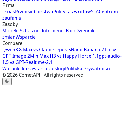
Firma
O nas
Przedsiębiorstwo
Polityka zwrotów
SLA
Centrum
zaufania
Zasoby
Modele Sztucznej Inteligencji
Blog
Dziennik
zmian
Wsparcie
Compare
Qwen3.8-Max
vs
Claude Opus 5
Nano Banana 2 lite
vs
GPT Image 2
MiniMax H3
vs
Happy Horse 1.1
gpt-audio-
1.5
vs
GPT-Realtime-2.1
Warunki korzystania z usługi
Polityka Prywatności
©
2026
CometAPI · All rights reserved