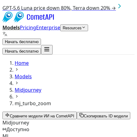
GPT-5.6 Luna price down 80%, Terra down 20% →
Models
Pricing
Enterprise
Resources
Начать бесплатно
Начать бесплатно
Home
Models
Midjourney
mj_turbo_zoom
Сравните модели ИИ на CometAPI
Скопировать ID модели
Midjourney
Доступно
MJ