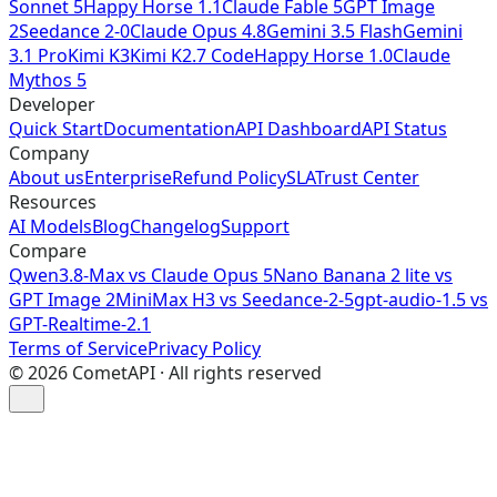
Sonnet 5
Happy Horse 1.1
Claude Fable 5
GPT Image
2
Seedance 2-0
Claude Opus 4.8
Gemini 3.5 Flash
Gemini
3.1 Pro
Kimi K3
Kimi K2.7 Code
Happy Horse 1.0
Claude
Mythos 5
Developer
Quick Start
Documentation
API Dashboard
API Status
Company
About us
Enterprise
Refund Policy
SLA
Trust Center
Resources
AI Models
Blog
Changelog
Support
Compare
Qwen3.8-Max vs Claude Opus 5
Nano Banana 2 lite vs
GPT Image 2
MiniMax H3 vs Seedance-2-5
gpt-audio-1.5 vs
GPT-Realtime-2.1
Terms of Service
Privacy Policy
©
2026
CometAPI · All rights reserved