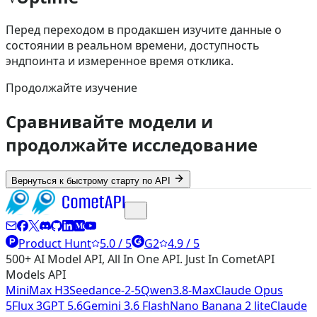
Перед переходом в продакшен изучите данные о
состоянии в реальном времени, доступность
эндпоинта и измеренное время отклика.
Продолжайте изучение
Сравнивайте модели и
продолжайте исследование
Вернуться к быстрому старту по API
Product Hunt
5.0 / 5
G2
4.9 / 5
500+ AI Model API, All In One API. Just In CometAPI
Models API
MiniMax H3
Seedance-2-5
Qwen3.8-Max
Claude Opus
5
Flux 3
GPT 5.6
Gemini 3.6 Flash
Nano Banana 2 lite
Claude