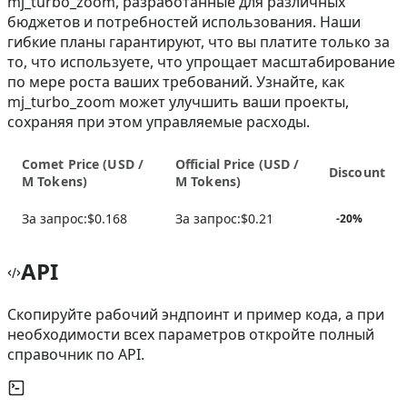
mj_turbo_zoom, разработанные для различных
бюджетов и потребностей использования. Наши
гибкие планы гарантируют, что вы платите только за
то, что используете, что упрощает масштабирование
по мере роста ваших требований. Узнайте, как
mj_turbo_zoom может улучшить ваши проекты,
сохраняя при этом управляемые расходы.
Comet Price (
USD /
Official Price (
USD /
Discount
M Tokens
)
M Tokens
)
За запрос:
$0.168
За запрос:
$0.21
-
20
%
API
Скопируйте рабочий эндпоинт и пример кода, а при
необходимости всех параметров откройте полный
справочник по API.