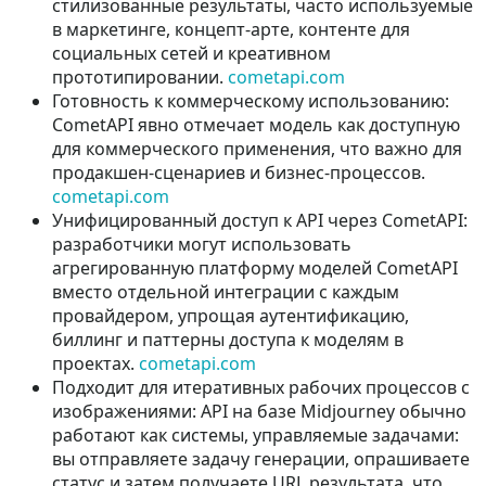
стилизованные результаты, часто используемые
в маркетинге, концепт-арте, контенте для
социальных сетей и креативном
прототипировании.
cometapi.com
Готовность к коммерческому использованию:
CometAPI явно отмечает модель как доступную
для коммерческого применения, что важно для
продакшен-сценариев и бизнес-процессов.
cometapi.com
Унифицированный доступ к API через CometAPI:
разработчики могут использовать
агрегированную платформу моделей CometAPI
вместо отдельной интеграции с каждым
провайдером, упрощая аутентификацию,
биллинг и паттерны доступа к моделям в
проектах.
cometapi.com
Подходит для итеративных рабочих процессов с
изображениями: API на базе Midjourney обычно
работают как системы, управляемые задачами:
вы отправляете задачу генерации, опрашиваете
статус и затем получаете URL результата, что