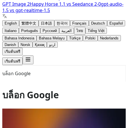
GPT Image 2
Happy Horse 1.1
vs
Seedance 2-0
gpt-audio-
1.5
vs
gpt-realtime-1.5
English
繁體中文
日本語
한국어
Français
Deutsch
Español
Italiano
Português
Русский
العربية
ไทย
Tiếng Việt
Bahasa Indonesia
Bahasa Melayu
Türkçe
Polski
Nederlands
Danish
Norsk
Қазақ
اردو
เริ่มต้นฟรี
เริ่มต้นฟรี
บล็อก Google
บล็อก Google
Jun 29, 2026
Gemini 3.5 Flash