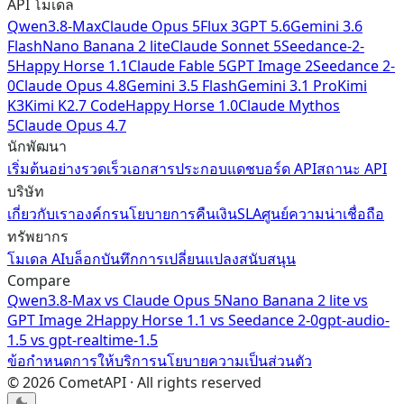
API โมเดล
Qwen3.8-Max
Claude Opus 5
Flux 3
GPT 5.6
Gemini 3.6
Flash
Nano Banana 2 lite
Claude Sonnet 5
Seedance-2-
5
Happy Horse 1.1
Claude Fable 5
GPT Image 2
Seedance 2-
0
Claude Opus 4.8
Gemini 3.5 Flash
Gemini 3.1 Pro
Kimi
K3
Kimi K2.7 Code
Happy Horse 1.0
Claude Mythos
5
Claude Opus 4.7
นักพัฒนา
เริ่มต้นอย่างรวดเร็ว
เอกสารประกอบ
แดชบอร์ด API
สถานะ API
บริษัท
เกี่ยวกับเรา
องค์กร
นโยบายการคืนเงิน
SLA
ศูนย์ความน่าเชื่อถือ
ทรัพยากร
โมเดล AI
บล็อก
บันทึกการเปลี่ยนแปลง
สนับสนุน
Compare
Qwen3.8-Max
vs
Claude Opus 5
Nano Banana 2 lite
vs
GPT Image 2
Happy Horse 1.1
vs
Seedance 2-0
gpt-audio-
1.5
vs
gpt-realtime-1.5
ข้อกำหนดการให้บริการ
นโยบายความเป็นส่วนตัว
©
2026
CometAPI · All rights reserved