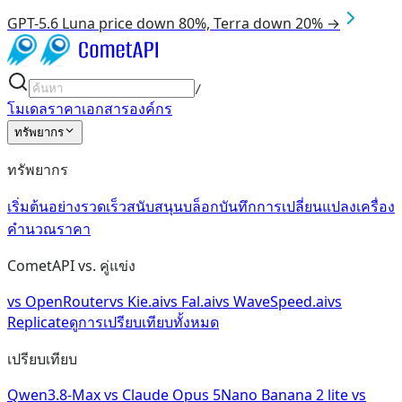
GPT-5.6 Luna price down 80%, Terra down 20% →
/
โมเดล
ราคา
เอกสาร
องค์กร
ทรัพยากร
ทรัพยากร
เริ่มต้นอย่างรวดเร็ว
สนับสนุน
บล็อก
บันทึกการเปลี่ยนแปลง
เครื่อง
คำนวณราคา
CometAPI vs. คู่แข่ง
vs
OpenRouter
vs
Kie.ai
vs
Fal.ai
vs
WaveSpeed.ai
vs
Replicate
ดูการเปรียบเทียบทั้งหมด
เปรียบเทียบ
Qwen3.8-Max
vs
Claude Opus 5
Nano Banana 2 lite
vs