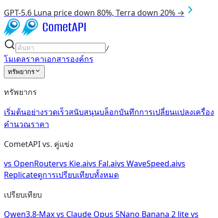
GPT-5.6 Luna price down 80%, Terra down 20% →
/
โมเดล
ราคา
เอกสาร
องค์กร
ทรัพยากร
ทรัพยากร
เริ่มต้นอย่างรวดเร็ว
สนับสนุน
บล็อก
บันทึกการเปลี่ยนแปลง
เครื่อง
คำนวณราคา
CometAPI vs. คู่แข่ง
vs
OpenRouter
vs
Kie.ai
vs
Fal.ai
vs
WaveSpeed.ai
vs
Replicate
ดูการเปรียบเทียบทั้งหมด
เปรียบเทียบ
Qwen3.8-Max
vs
Claude Opus 5
Nano Banana 2 lite
vs