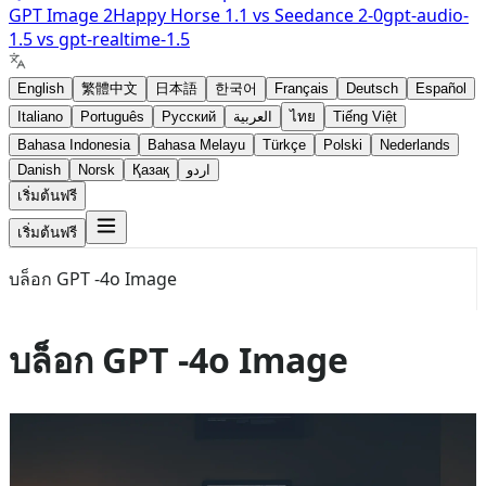
GPT Image 2
Happy Horse 1.1
vs
Seedance 2-0
gpt-audio-
1.5
vs
gpt-realtime-1.5
English
繁體中文
日本語
한국어
Français
Deutsch
Español
Italiano
Português
Русский
العربية
ไทย
Tiếng Việt
Bahasa Indonesia
Bahasa Melayu
Türkçe
Polski
Nederlands
Danish
Norsk
Қазақ
اردو
เริ่มต้นฟรี
เริ่มต้นฟรี
บล็อก GPT -4o Image
บล็อก GPT -4o Image