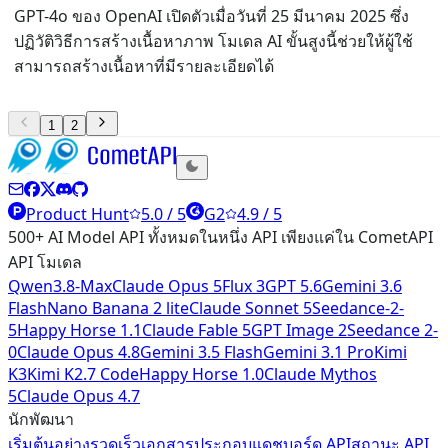
GPT-4o ของ OpenAI เปิดตัวเมื่อวันที่ 25 มีนาคม 2025 ซึ่ง
ปฏิวัติวิธีการสร้างเนื้อหาภาพ โมเดล AI ขั้นสูงนี้ช่วยให้ผู้ใช้
สามารถสร้างเนื้อหาที่มีรายละเอียดได้
1
2
Product Hunt
5.0 / 5
G2
4.9 / 5
500+ AI Model API ทั้งหมดในหนึ่ง API เพียงแค่ใน CometAPI
API โมเดล
Qwen3.8-Max
Claude Opus 5
Flux 3
GPT 5.6
Gemini 3.6
Flash
Nano Banana 2 lite
Claude Sonnet 5
Seedance-2-
5
Happy Horse 1.1
Claude Fable 5
GPT Image 2
Seedance 2-
0
Claude Opus 4.8
Gemini 3.5 Flash
Gemini 3.1 Pro
Kimi
K3
Kimi K2.7 Code
Happy Horse 1.0
Claude Mythos
5
Claude Opus 4.7
นักพัฒนา
เริ่มต้นอย่างรวดเร็ว
เอกสารประกอบ
แดชบอร์ด API
สถานะ API