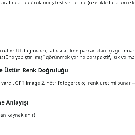
 tarafından doğrulanmış test verilerine (özellikle fal.ai ön 
etler, UI düğmeleri, tabelalar, kod parçacıkları, çizgi roma
stüne yapıştırılmış” görünmek yerine perspektif, ışık ve ma
ve Üstün Renk Doğruluğu
n vardı. GPT Image 2, nötr, fotogerçekçi renk üretimi sunar
e Anlayışı
an kaynaklanır):