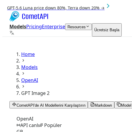
GPT-5.6 Luna price down 80%, Terra down 20% →
Models
Pricing
Enterprise
Resources
Ücretsiz Başla
Home
Models
OpenAI
GPT Image 2
CometAPI'de AI Modellerini Karşılaştırın
Markdown
Model 
OpenAI
API canlı
Popüler
GP