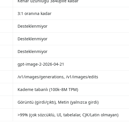
Kenar uzunluğu 3840px’e kadar
3:1 oranına kadar
Desteklenmiyor
Desteklenmiyor
Desteklenmiyor
gpt-image-2-2026-04-21
/v1/images/generations, /v1/images/edits
Kademe tabanlı (100k–8M TPM)
Görüntü (girdi/çıktı), Metin (yalnızca girdi)
>99% (çok sözcüklü, UI, tabelalar, CJK/Latin olmayan)