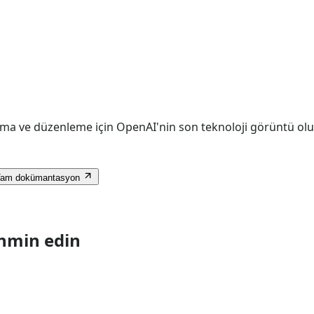
urma ve düzenleme için OpenAI'nin son teknoloji görüntü ol
Tam dokümantasyon
ahmin edin