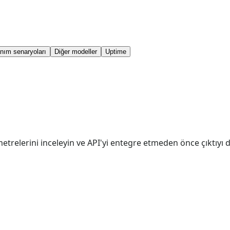
anım senaryoları
Diğer modeller
Uptime
trelerini inceleyin ve API'yi entegre etmeden önce çıktıyı 