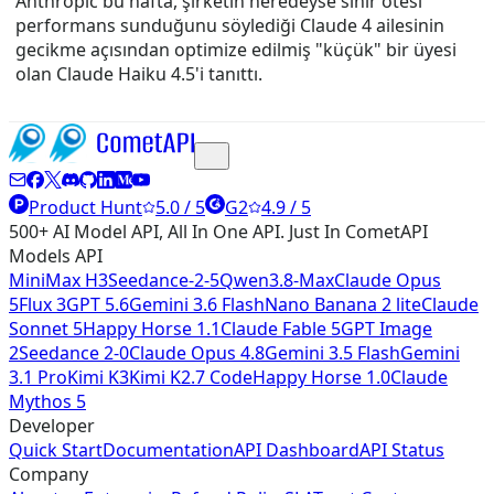
Anthropic bu hafta, şirketin neredeyse sınır ötesi
performans sunduğunu söylediği Claude 4 ailesinin
gecikme açısından optimize edilmiş "küçük" bir üyesi
olan Claude Haiku 4.5'i tanıttı.
Product Hunt
5.0 / 5
G2
4.9 / 5
500+ AI Model API, All In One API. Just In CometAPI
Models API
MiniMax H3
Seedance-2-5
Qwen3.8-Max
Claude Opus
5
Flux 3
GPT 5.6
Gemini 3.6 Flash
Nano Banana 2 lite
Claude
Sonnet 5
Happy Horse 1.1
Claude Fable 5
GPT Image
2
Seedance 2-0
Claude Opus 4.8
Gemini 3.5 Flash
Gemini
3.1 Pro
Kimi K3
Kimi K2.7 Code
Happy Horse 1.0
Claude
Mythos 5
Developer
Quick Start
Documentation
API Dashboard
API Status
Company