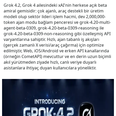
Grok 4.2, Grok 4 ailesindeki xAI'nin herkese açık beta
amiral gemisidir: çok ajanlı, araç destekli bir üretim
modeli olup sektör lideri işlem hacmi, dev 2,000,000-
token ajan modu bağlam penceresi ve grok-4.20-multi-
agent-beta-0309, grok-4.20-beta-0309-reasoning ile
grok-4.20-beta-0309-non-reasoning gibi özelleşmiş API
varyantlarına sahiptir. Hızlı, ajan tabanlı iş akışları
(gerçek zamanlı X verisi/araç çağırma) için optimize
edilmiştir, Web, iOS/Android ve erken API kanallarında
(örneğin CometAPI) mevcuttur ve en derin uzun biçimli
akıl yürütmeden ziyade hızlı, canlı veriye duyarlı
asistanlara ihtiyaç duyan kullanıcılara yöneliktir.
Aug 8, 2026
grok 4.2
2026'da Grok 4.2 API'si nasıl
kullanılır