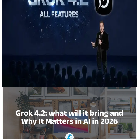
Grok 4.2, kurumsal iş yükleri için çok daha hızlı ve daha
az halüsinasyonlu çıkarım sunmak üzere dört birlikte
çalışan ajanı ve yeni ajan odaklı araç çağırma
özelliklerini birleştiren xAI’nin en yeni çok ajanlı akıl
yürütme modelidir. Bugün onu çağırmak için çoğu
geliştirici ya (a) resmi xAI REST/gRPC uç noktalarını
kullanır ya da (b) anahtarları, faturalandırmayı ve çoklu
model geçişini basitleştiren CometAPI gibi bir
agregatör üzerinden çağırır (tek bir REST uç
noktası,post https://api.cometapi.com/v1/responsess).