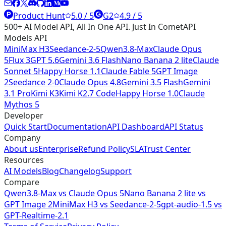
Product Hunt
5.0 / 5
G2
4.9 / 5
500+ AI Model API, All In One API. Just In CometAPI
Models API
MiniMax H3
Seedance-2-5
Qwen3.8-Max
Claude Opus
5
Flux 3
GPT 5.6
Gemini 3.6 Flash
Nano Banana 2 lite
Claude
Sonnet 5
Happy Horse 1.1
Claude Fable 5
GPT Image
2
Seedance 2-0
Claude Opus 4.8
Gemini 3.5 Flash
Gemini
3.1 Pro
Kimi K3
Kimi K2.7 Code
Happy Horse 1.0
Claude
Mythos 5
Developer
Quick Start
Documentation
API Dashboard
API Status
Company
About us
Enterprise
Refund Policy
SLA
Trust Center
Resources
AI Models
Blog
Changelog
Support
Compare
Qwen3.8-Max vs Claude Opus 5
Nano Banana 2 lite vs
GPT Image 2
MiniMax H3 vs Seedance-2-5
gpt-audio-1.5 vs
GPT-Realtime-2.1