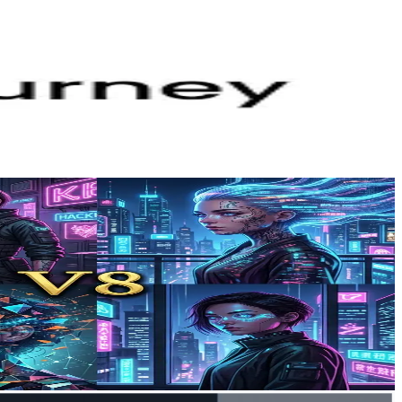
ütme/varyasyon sunar. CometAPI'yi deneyin. 500+ model.
şturma (4–5 katına kadar), iyileştirilmiş istem doğruluğu,
utarlılık ve iş akışı verimliliğinde V7'yi geride