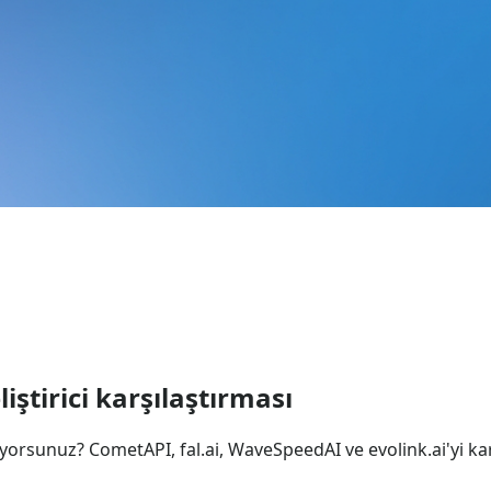
liştirici karşılaştırması
arıyorsunuz? CometAPI, fal.ai, WaveSpeedAI ve evolink.ai'yi karş