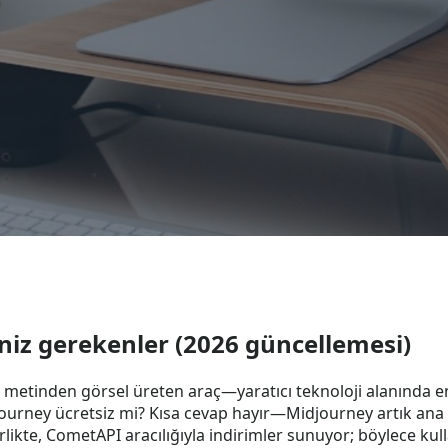
niz gerekenler (2026 güncellemesi)
, metinden görsel üreten araç—yaratıcı teknoloji alanında 
journey ücretsiz mi? Kısa cevap hayır—Midjourney artık ana ka
kte, CometAPI aracılığıyla indirimler sunuyor; böylece kullan