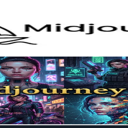
kullanılır
da Midjourney gerçek zamanlı topluluk etkileşimi, kolay büy
ınlanacak?
esil bir yapay zeka görüntü üretim modelidir. Daha hızlı olu
 kompozisyonu üzerinde gelişmiş kontrol sunar. Gerçekçilik, t
ştirilmiş kişiselleştirme gibi özellikleri mümkün kılar.