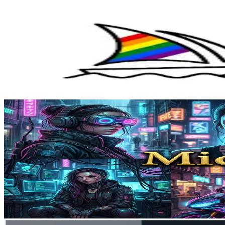
Aug 8, 2026
Midjourney
2026'da Discord'da Midjourney nasıl 
2026'da Discord'da Midjourney nasıl kullanılır: Discord'
Aug 8, 2026
Midjourney
Midjourney V8 nedir? Ne zaman yay
Midjourney V8, 2026'da piyasaya sürülmesi beklenen yeni n
daha iyi metin oluşturma, daha yüksek tutarlılık ve görüntü
bırakacak şekilde tasarlanmış olup, toplu oluşturma ve geli