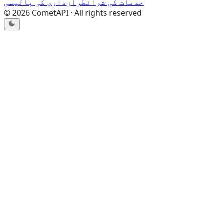
خدمات کی شرائط
رازداری کی پالیسی
©
2026
CometAPI · All rights reserved