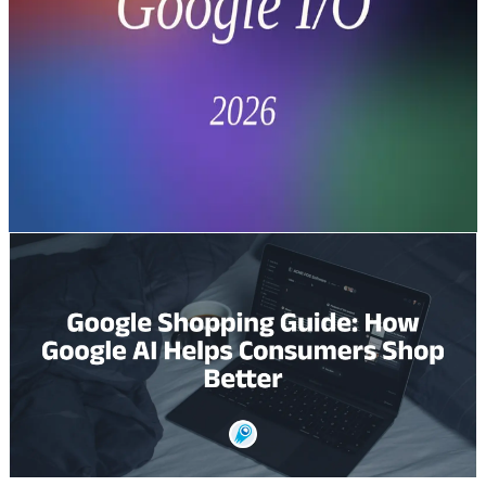
minh của AI tác tử, Gemini 3.5,
Omni và Antigravity
Đánh giá Google I/O 2026: Một bài đánh giá chi tiết về
Google I/O 2026, bao gồm Gemini 3.5 Flash, Gemini
Omni, AI Search. Hãy dùng thử CometAPI — một khóa
duy nhất, tương thích với OpenAI.