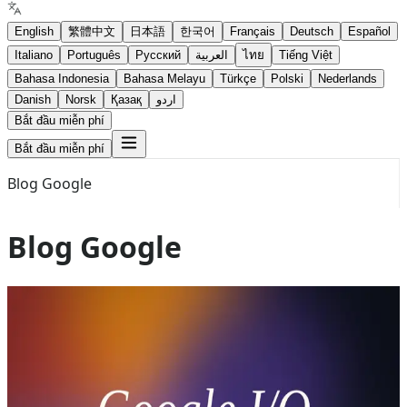
English
繁體中文
日本語
한국어
Français
Deutsch
Español
Italiano
Português
Русский
العربية
ไทย
Tiếng Việt
Bahasa Indonesia
Bahasa Melayu
Türkçe
Polski
Nederlands
Danish
Norsk
Қазақ
اردو
Bắt đầu miễn phí
Bắt đầu miễn phí
Blog Google
Blog Google
Jun 29, 2026
Gemini 3.5 Flash
google antiegravity
Đánh giá Google I/O 2026: Bình