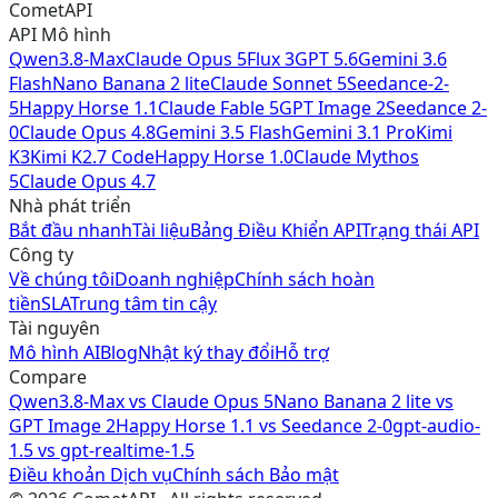
CometAPI
API Mô hình
Qwen3.8-Max
Claude Opus 5
Flux 3
GPT 5.6
Gemini 3.6
Flash
Nano Banana 2 lite
Claude Sonnet 5
Seedance-2-
5
Happy Horse 1.1
Claude Fable 5
GPT Image 2
Seedance 2-
0
Claude Opus 4.8
Gemini 3.5 Flash
Gemini 3.1 Pro
Kimi
K3
Kimi K2.7 Code
Happy Horse 1.0
Claude Mythos
5
Claude Opus 4.7
Nhà phát triển
Bắt đầu nhanh
Tài liệu
Bảng Điều Khiển API
Trạng thái API
Công ty
Về chúng tôi
Doanh nghiệp
Chính sách hoàn
tiền
SLA
Trung tâm tin cậy
Tài nguyên
Mô hình AI
Blog
Nhật ký thay đổi
Hỗ trợ
Compare
Qwen3.8-Max
vs
Claude Opus 5
Nano Banana 2 lite
vs
GPT Image 2
Happy Horse 1.1
vs
Seedance 2-0
gpt-audio-
1.5
vs
gpt-realtime-1.5
Điều khoản Dịch vụ
Chính sách Bảo mật