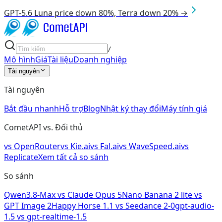
GPT-5.6 Luna price down 80%, Terra down 20% →
/
Mô hình
Giá
Tài liệu
Doanh nghiệp
Tài nguyên
Tài nguyên
Bắt đầu nhanh
Hỗ trợ
Blog
Nhật ký thay đổi
Máy tính giá
CometAPI vs. Đối thủ
vs
OpenRouter
vs
Kie.ai
vs
Fal.ai
vs
WaveSpeed.ai
vs
Replicate
Xem tất cả so sánh
So sánh
Qwen3.8-Max
vs
Claude Opus 5
Nano Banana 2 lite
vs
GPT Image 2
Happy Horse 1.1
vs
Seedance 2-0
gpt-audio-
1.5
vs
gpt-realtime-1.5