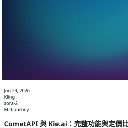
Jun 29, 2026
Kling
sora-2
Midjourney
CometAPI 與 Kie.ai：完整功能與定價