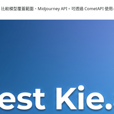
之間做出選擇？比較模型覆蓋範圍、Midjourney API。可透過 CometAPI