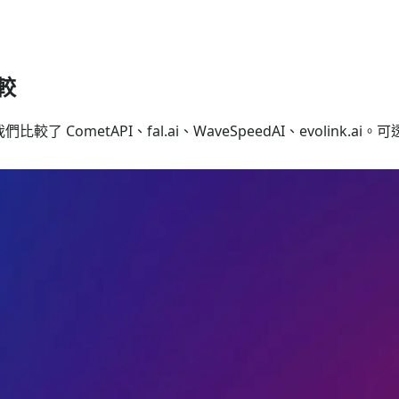
比較
比較了 CometAPI、fal.ai、WaveSpeedAI、evolink.ai。可