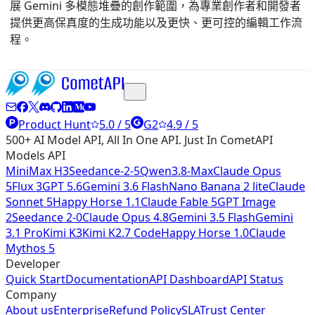
展 Gemini 多模態堆疊的創作範圍，為專業創作者和開發者
提供更高保真度的生成功能以及更快、更可控的編輯工作流
程。
Product Hunt
5.0 / 5
G2
4.9 / 5
500+ AI Model API, All In One API. Just In CometAPI
Models API
MiniMax H3
Seedance-2-5
Qwen3.8-Max
Claude Opus
5
Flux 3
GPT 5.6
Gemini 3.6 Flash
Nano Banana 2 lite
Claude
Sonnet 5
Happy Horse 1.1
Claude Fable 5
GPT Image
2
Seedance 2-0
Claude Opus 4.8
Gemini 3.5 Flash
Gemini
3.1 Pro
Kimi K3
Kimi K2.7 Code
Happy Horse 1.0
Claude
Mythos 5
Developer
Quick Start
Documentation
API Dashboard
API Status
Company
About us
Enterprise
Refund Policy
SLA
Trust Center