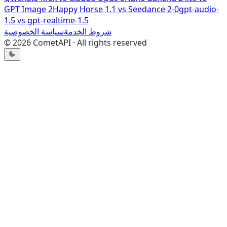
GPT Image 2
Happy Horse 1.1
vs
Seedance 2-0
gpt-audio-
1.5
vs
gpt-realtime-1.5
شروط الخدمة
سياسة الخصوصية
©
2026
CometAPI · All rights reserved