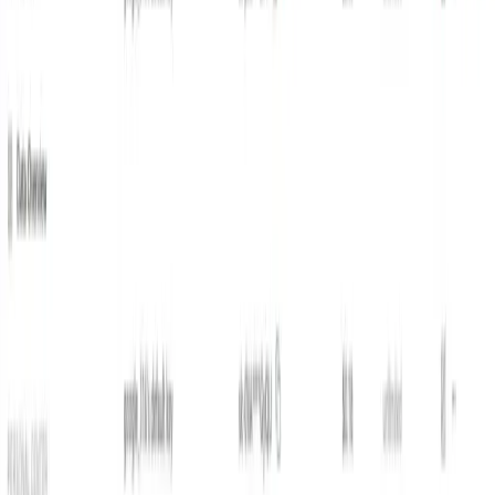
النصف مقارنةً بـ Grok 4 Fast على FActScore والمقاييس
الداخلية ذات الصلة.
Grok 4.1 fast القيود والمخاطر
يتم تقليل الهلوسة، وليس القضاء عليها.
إن التخفيضات
المنشورة ذات مغزى (تشير تقارير xAI إلى خفض معدلات
الهلوسة بشكل كبير مقارنة بتقرير Grok 4 Fast السابق)
ولكن الأخطاء الواقعية لا تزال تحدث في الحالات الهامشية
وسير العمل ذات الاستجابة السريعة - التحقق من صحة
المخرجات المهمة للمهمة بشكل مستقل.
سطح الثقة بالأداة:
تزيد أدوات الخادم من سهولة الاستخدام،
لكنها تُوسّع أيضًا نطاق الهجوم (إساءة استخدام الأدوات، أو
نتائج خارجية غير صحيحة، أو مصادر قديمة). استخدم عمليات
التحقق من المصدر وحواجز الحماية؛ وتعامل مع مخرجات
الأدوات الآلية كدليل يجب التحقق منه.
ليس SOTA لجميع الأغراض:
تشير المراجعات إلى أن سلسلة
Grok تتفوق في مهام STEM والتفكير والمهام الوكيلية ذات
السياق الطويل، ولكنها قد تتأخر في بعض مهام الفهم البصري
المتعدد الوسائط وتوليد الإبداع مقارنة بأحدث العروض