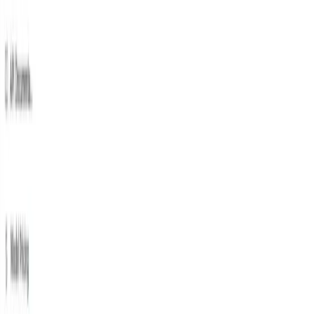
استخدام الطريقة
حدد "**
grok-4-1-fast-reasoning/ grok-4-
**نقطة نهاية لإرسال طلب
1-fast-non-reasoning
واجهة برمجة التطبيقات (API) وتعيين نص الطلب. يمكن
الحصول على طريقة الطلب ونصه من وثيقة واجهة برمجة
التطبيقات على موقعنا الإلكتروني. كما يوفر موقعنا اختبار
Apifox لتسهيل الأمر عليك.
يستبدل باستخدام مفتاح CometAPI الفعلي الخاص بك من
حسابك.
أدخل سؤالك أو طلبك في حقل المحتوى - وهذا ما سيستجيب
له النموذج.
. قم بمعالجة استجابة API للحصول على الإجابة الناتجة.
توفر CometAPI واجهة برمجة تطبيقات REST متوافقة تمامًا، مما
يُسهّل عملية الانتقال. تفاصيل رئيسية للدردشة: