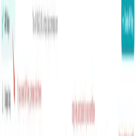
السياق).
تنسيق الأدوات:
تعمل الأدوات على البنية التحتية xAI؛ يمكن لـ
Grok استدعاء أدوات متعددة بالتوازي وتحديد الخطط الوكيلية
عبر الأدوار (البحث على الويب، والبحث في X، وتنفيذ
التعليمات البرمجية، واسترجاع الملفات، وخوادم MCP).
حدود الإنتاجية والمعدل:
تتضمن الحدود المنشورة على سبيل
المثال
480 طلب/دقيقة
و
4,000,000 رمز/الدقيقة
ل
تَجَمَّع .
grok-4-1-fast-reasoning
إصدارات وتسمية النماذج السريعة Grok
4.1
— وضع الوكالة
grok-4-1-fast-reasoning
"التفكير": رموز التفكير الداخلي، وتنسيق الأدوات، وهو
الأفضل لتدفقات العمل المعقدة متعددة الخطوات.
— الوضع
grok-4-1-fast-non-reasoning
"السريع" الفوري: الحد الأدنى من رموز التفكير الداخلي،
ووقت استجابة أقل للدردشة، والعصف الذهني، والكتابة
المختصرة.