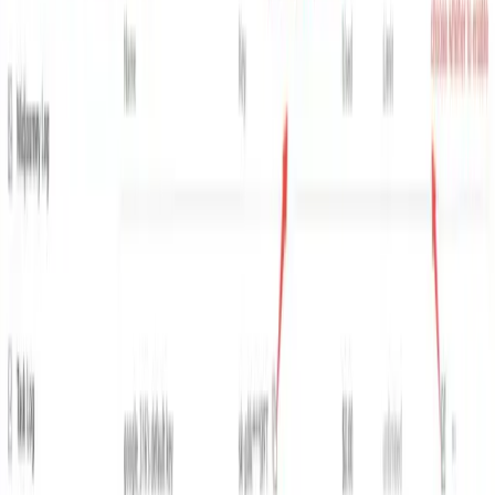
Grok 4.1 Fast Benchmarks
Performance
تُبرز xAI العديد من الإنجازات المعيارية والتحسينات المُقاسة مقارنةً
بإصدارات Grok السابقة وبعض النماذج المنافسة. الأرقام المنشورة
الرئيسية:
وذكرت
100٪ درجة
τ²-bench (معيار أداة وكلاء الاتصالات):
بتكلفة إجمالية 105 دولارًا.
استدعاء وظيفة بيركلي الإصدار 4:
وذكرت
72٪ دقة إجمالية
(الشكل المنشور من قبل xAI) بتكلفة إجمالية تبلغ حوالي 400
دولار في سياق هذا المعيار.
البحث والبحث الوكيل (البحث-التقييم / ريكا / التصفح X):
تعلن شركة xAI عن نتائج متفوقة وتكلفة أقل مقارنة بالعديد
من المنافسين في معايير البحث الوكيل الداخلية/الصناعية
(أمثلة: Grok 4.1 Fast: Research-Eval وX Browse
يحصلان على نتائج أعلى بكثير من GPT-5 وClaude Sonnet
4.5 في الجداول المنشورة لشركة xAI).
الحقيقة / الهلوسة:
يقلل Grok 4.1 Fast معدل الهلوسة إلى