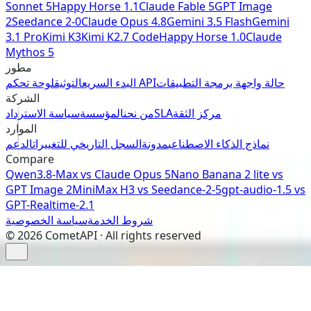
Sonnet 5
Happy Horse 1.1
Claude Fable 5
GPT Image
2
Seedance 2-0
Claude Opus 4.8
Gemini 3.5 Flash
Gemini
3.1 Pro
Kimi K3
Kimi K2.7 Code
Happy Horse 1.0
Claude
Mythos 5
مطور
حالة واجهة برمجة التطبيقات
لوحة تحكم API
البدء السريع
التوثيق
الشركة
مركز الثقة
SLA
من نحن
المؤسسة
سياسة الاسترداد
الموارد
نماذج الذكاء الاصطناعي
مدونة
السجل التاريخي للتغييرات
الدعم
Compare
Qwen3.8-Max vs Claude Opus 5
Nano Banana 2 lite vs
GPT Image 2
MiniMax H3 vs Seedance-2-5
gpt-audio-1.5 vs
GPT-Realtime-2.1
شروط الخدمة
سياسة الخصوصية
©
2026
CometAPI · All rights reserved