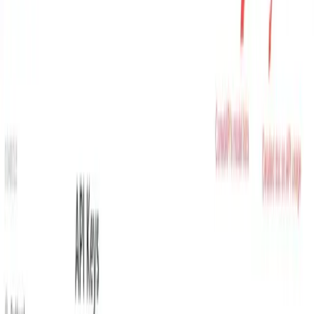
Anna
Nov 19, 2025
Grok 4.1 Fast هو نموذج كبير يركز على الإنتاج من xAI، وهو
مُحسَّن لـ
استدعاء الأدوات الوكيلة، وسير العمل في سياق طويل،
والاستدلال منخفض زمن الوصول
إنها عائلة متعددة الوسائط ذات
متغيرين مصممة لتشغيل وكلاء مستقلين يبحثون وينفذون التعليمات
البرمجية ويستدعون الخدمات ويفكرون في سياقات كبيرة للغاية
(تصل إلى 2 مليون رمز).
الملامح الرئيسية
(التفكير
نوعان مختلفان:
grok-4-1-fast-reasoning
/ الفاعل) و
grok-4-1-fast-non-reasoning
(استجابات فورية "سريعة").
نافذة السياق الضخمة:
2,000,000 رمز - مصممة للنصوص
المكتوبة على مدار عدة ساعات، ومجموعات المستندات
الكبيرة، والتخطيط الطويل متعدد الأدوار.
واجهة برمجة تطبيقات أدوات الوكيل الخاصة بالطرف الأول:
التصفح المدمج للويب/X، وتنفيذ التعليمات البرمجية من جانب