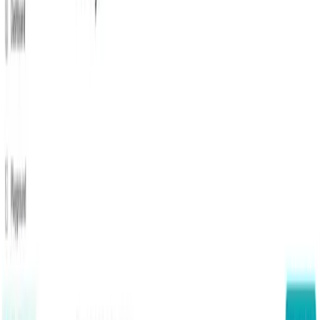
الخادم، والبحث عن الملفات، وموصلات "MCP" حتى يتمكن
النموذج من العمل كوكيل مستقل دون الحاجة إلى غراء
خارجي.
أشكال:
متعدد الوسائط (نصوص + صور وقدرات مرئية
مطورة بما في ذلك تحليل الرسوم البيانية واستخراج مستوى
التعرف الضوئي على الحروف).
كيف يعمل Grok 4.1 Fast؟
الهندسة المعمارية والأوضاع:
يُقدَّم Grok 4.1 Fast كمجموعة
نماذج واحدة يمكن تهيئتها للعمل "الاستدلالي" (سلسلة الأفكار
الداخلية والتدبر العالي) أو التشغيل "السريع" غير الاستدلالي
لزمن انتقال أقل. يمكن تشغيل/إيقاف وضع الاستدلال من
خلال معلمات واجهة برمجة التطبيقات (مثل:
) على طبقات المزود مثل
reasoning.enabled
CometAPI.
إشارة التدريب:
يقدم xAI تقارير عن التعلم التعزيزي في بيئات
الوكيل المحاكاة (تدريب كثيف الأدوات) لتحسين الأداء في
مهام استدعاء الأدوات طويلة المدى ومتعددة الأدوار (وهي
تشير إلى التدريب على Telecom τ²-bench وRL طويل