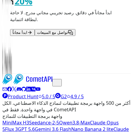
20%
؟
ابدأ مجاناً في دقائق. رصيد تجريبي مجاني مدرج. لا حاجة
لبطاقة ائتمانية.
تواصل مع المبيعات
ابدأ مجاناً
اقرأ المزيد
Product Hunt
5.0 / 5
G2
4.9 / 5
أكثر من 500 واجهة برمجة تطبيقات لنماذج الذكاء الاصطناعي، الكل
في واجهة واحدة. فقط في CometAPI
واجهة برمجة التطبيقات للنماذج
MiniMax H3
Seedance-2-5
Qwen3.8-Max
Claude Opus
5
Flux 3
GPT 5.6
Gemini 3.6 Flash
Nano Banana 2 lite
Claude