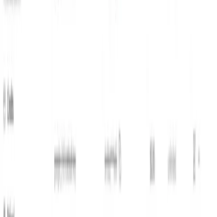
المتعددة الوسائط من البائعين الآخرين.
كيف تقارن سرعة Grok 4.1 بالنماذج الرائدة
الأخرى
تتاجر Fast ببعض
مقابل Grok 4 / Grok 4.1 (غير سريع):
النفقات العامة للحوسبة/"التفكير" الداخلية من أجل زمن
الوصول واقتصاد الرمز مع الاستهداف للحفاظ على جودة
التفكير بالقرب من مستويات Grok 4؛ وهي مُحسّنة
للاستخدام الوكيل الإنتاجي بدلاً من التفكير في الذروة الخام
على معايير غير متصلة بالإنترنت. ()
مقابل عائلة Google Gemini / عائلة OpenAI GPT /
تشير المراجعات المستقلة والصحافة
Anthropic Claude:
التقنية إلى نقاط قوة Grok في التفكير المنطقي واستدعاء
الأدوات والتعامل مع السياق الطويل، في حين أن البائعين
الآخرين يتقدمون أحيانًا في الرؤية المتعددة الوسائط أو التوليد
الإبداعي أو التنازلات المختلفة بين السعر والأداء.
كيفية استدعاء واجهة برمجة التطبيقات