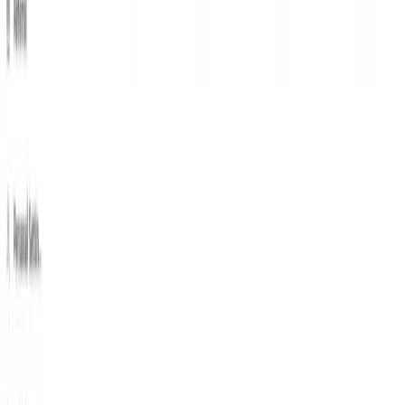
السريعة Grok 4.1 من CometAPI
Grok 4.1 تسعير سريع في CometAPI، خصم 20% من
السعر الرسمي:
$0.16
رموز الإدخال
$0.40
رموز الإخراج
الخطوات المطلوبة
تسجيل الدخول إلى
كوميتابي.كوم
. إذا لم تكن مستخدمًا لدينا
بعد، فيرجى التسجيل أولاً.
.
وحدة تحكم CometAPI
تسجيل الدخول الى حسابك
احصل على مفتاح API لبيانات اعتماد الوصول للواجهة. انقر
على "إضافة رمز" في رمز API في المركز الشخصي،
واحصل على مفتاح الرمز: sk-xxxxx، ثم أرسله.