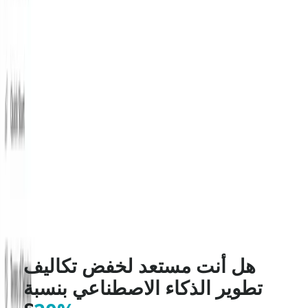
عنوان URL
الأساسي:
https://api.cometapi.com/v1/chat/
أسماء النماذج:
grok-4-1-fast-reasoning/
grok-4-1-fast-non-reasoning
رأس
المصادقة:
Bearer YOUR_CometAPI_API_KEY
.
نوع المحتوى:
application/json
واجهة برمجة تطبيقات GPT-5.1
انظر أيضا
مشاهدات
246
تمت المراجعة للوضوح ودقة المصدر ومصطلحات API الحالية.
الوسوم
grok-4-1-fast
x-ai
محادثة واحدة. كل شيء ممزوج.
مجاني لفترة محدودة
تجربة مجانية
هل أنت مستعد لخفض تكاليف
تطوير الذكاء الاصطناعي بنسبة