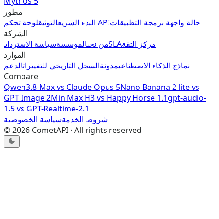
Mythos 5
مطور
حالة واجهة برمجة التطبيقات
لوحة تحكم API
البدء السريع
التوثيق
الشركة
مركز الثقة
SLA
من نحن
المؤسسة
سياسة الاسترداد
الموارد
نماذج الذكاء الاصطناعي
مدونة
السجل التاريخي للتغييرات
الدعم
Compare
Qwen3.8-Max
vs
Claude Opus 5
Nano Banana 2 lite
vs
GPT Image 2
MiniMax H3
vs
Happy Horse 1.1
gpt-audio-
1.5
vs
GPT-Realtime-2.1
شروط الخدمة
سياسة الخصوصية
©
2026
CometAPI · All rights reserved