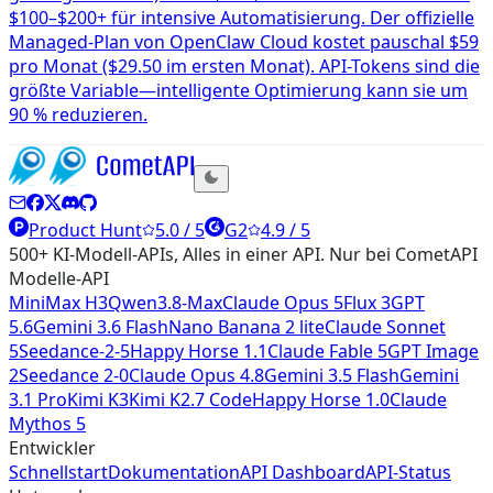
$100–$200+ für intensive Automatisierung. Der offizielle
Managed-Plan von OpenClaw Cloud kostet pauschal $59
pro Monat ($29.50 im ersten Monat). API-Tokens sind die
größte Variable—intelligente Optimierung kann sie um
90 % reduzieren.
Product Hunt
5.0 / 5
G2
4.9 / 5
500+ KI-Modell-APIs, Alles in einer API. Nur bei CometAPI
Modelle-API
MiniMax H3
Qwen3.8-Max
Claude Opus 5
Flux 3
GPT
5.6
Gemini 3.6 Flash
Nano Banana 2 lite
Claude Sonnet
5
Seedance-2-5
Happy Horse 1.1
Claude Fable 5
GPT Image
2
Seedance 2-0
Claude Opus 4.8
Gemini 3.5 Flash
Gemini
3.1 Pro
Kimi K3
Kimi K2.7 Code
Happy Horse 1.0
Claude
Mythos 5
Entwickler
Schnellstart
Dokumentation
API Dashboard
API-Status