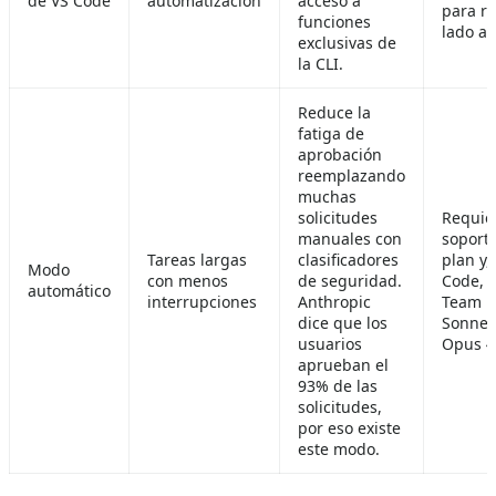
de VS Code
automatización
acceso a
para re
funciones
lado a 
exclusivas de
la CLI.
Reduce la
fatiga de
aprobación
reemplazando
muchas
solicitudes
Requie
manuales con
soport
Tareas largas
clasificadores
plan y,
Modo
con menos
de seguridad.
Code, 
automático
interrupciones
Anthropic
Team 
dice que los
Sonnet 
usuarios
Opus 4
aprueban el
93% de las
solicitudes,
por eso existe
este modo.