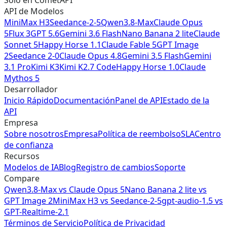
API de Modelos
MiniMax H3
Seedance-2-5
Qwen3.8-Max
Claude Opus
5
Flux 3
GPT 5.6
Gemini 3.6 Flash
Nano Banana 2 lite
Claude
Sonnet 5
Happy Horse 1.1
Claude Fable 5
GPT Image
2
Seedance 2-0
Claude Opus 4.8
Gemini 3.5 Flash
Gemini
3.1 Pro
Kimi K3
Kimi K2.7 Code
Happy Horse 1.0
Claude
Mythos 5
Desarrollador
Inicio Rápido
Documentación
Panel de API
Estado de la
API
Empresa
Sobre nosotros
Empresa
Política de reembolso
SLA
Centro
de confianza
Recursos
Modelos de IA
Blog
Registro de cambios
Soporte
Compare
Qwen3.8-Max vs Claude Opus 5
Nano Banana 2 lite vs
GPT Image 2
MiniMax H3 vs Seedance-2-5
gpt-audio-1.5 vs
GPT-Realtime-2.1
Términos de Servicio
Política de Privacidad