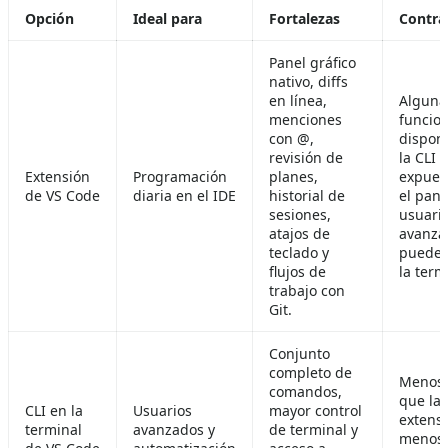
Opción
Ideal para
Fortalezas
Contra
Panel gráfico
nativo, diffs
en línea,
Alguna
menciones
funcion
con @,
dispon
revisión de
la CLI 
Extensión
Programación
planes,
expues
de VS Code
diaria en el IDE
historial de
el pane
sesiones,
usuari
atajos de
avanza
teclado y
pueden
flujos de
la term
trabajo con
Git.
Conjunto
completo de
Menos 
comandos,
que la
CLI en la
Usuarios
mayor control
extensi
terminal
avanzados y
de terminal y
menos