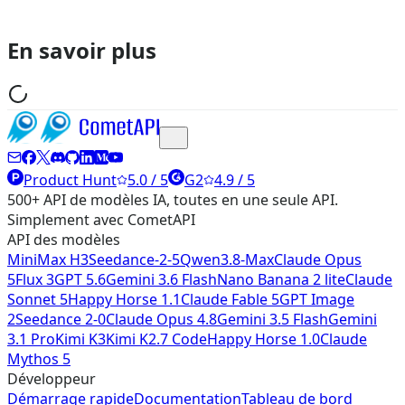
En savoir plus
Product Hunt
5.0 / 5
G2
4.9 / 5
500+ API de modèles IA, toutes en une seule API.
Simplement avec CometAPI
API des modèles
MiniMax H3
Seedance-2-5
Qwen3.8-Max
Claude Opus
5
Flux 3
GPT 5.6
Gemini 3.6 Flash
Nano Banana 2 lite
Claude
Sonnet 5
Happy Horse 1.1
Claude Fable 5
GPT Image
2
Seedance 2-0
Claude Opus 4.8
Gemini 3.5 Flash
Gemini
3.1 Pro
Kimi K3
Kimi K2.7 Code
Happy Horse 1.0
Claude
Mythos 5
Développeur
Démarrage rapide
Documentation
Tableau de bord