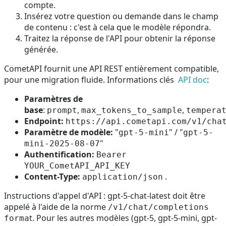
compte.
Insérez votre question ou demande dans le champ
de contenu : c'est à cela que le modèle répondra.
Traitez la réponse de l'API pour obtenir la réponse
générée.
CometAPI fournit une API REST entièrement compatible,
pour une migration fluide. Informations clés
API doc
:
Paramètres de
base
:
,
,
prompt
max_tokens_to_sample
tempera
Endpoint:
https://api.cometapi.com/v1/cha
Paramètre de modèle:
"
" / "
gpt-5-mini
gpt-5-
"
mini-2025-08-07
Authentification:
Bearer
YOUR_CometAPI_API_KEY
Content-Type:
.
application/json
Instructions d'appel d'API : gpt-5-chat-latest doit être
appelé à l'aide de la norme
/v1/chat/completions
t. Pour les autres modèles (gpt-5, gpt-5-mini, gpt-
forma