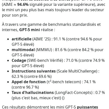
(AIME ≈
94.6%
signalé pour la variante supérieure), avec
le mini un peu plus bas mais toujours leader du secteur
pour son prix.
À travers une gamme de benchmarks standardisés et
internes,
GPT-5 mini
réalise :
artificielle
(AIME '25) : 91.1 % (contre 94.6 % pour
GPT-5 élevé)
multimodal
(MMMU) : 81.6 % (contre 84.2 % pour
GPT-5 élevé)
Codage
(SWE-bench Vérifié) : 71.0 % (contre 74.9 %
pour GPT-5 élevé)
Instructions suivantes
(Scale MultiChallenge) :
62.3 % (contre 69.6 %)
Appel de fonction
(τ²-bench telecom) : 74.1 %
(contre 96.7 %)
Taux d'hallucinations
(LongFact-Concepts) : 0.7 %
(plus c'est bas, mieux c'est) ()
Ces résultats démontrent les mini GPT-5
puissantes