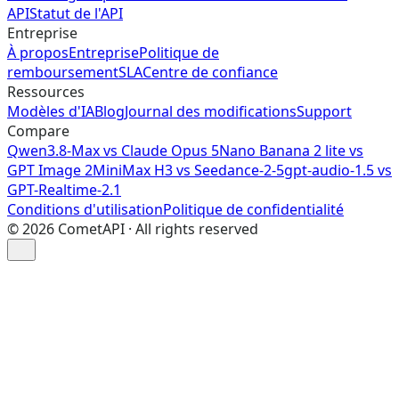
API
Statut de l'API
Entreprise
À propos
Entreprise
Politique de
remboursement
SLA
Centre de confiance
Ressources
Modèles d'IA
Blog
Journal des modifications
Support
Compare
Qwen3.8-Max vs Claude Opus 5
Nano Banana 2 lite vs
GPT Image 2
MiniMax H3 vs Seedance-2-5
gpt-audio-1.5 vs
GPT-Realtime-2.1
Conditions d'utilisation
Politique de confidentialité
©
2026
CometAPI · All rights reserved