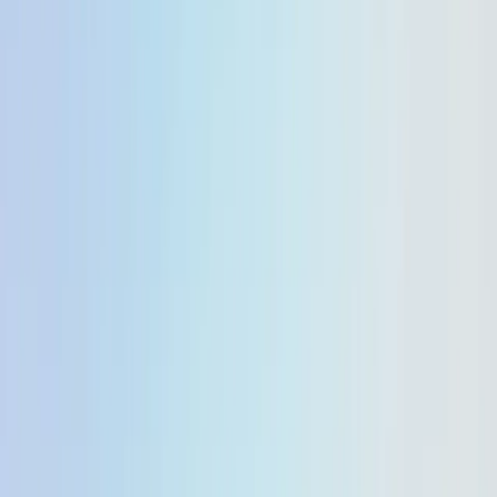
Home
Blog
Google ha aggiornato Gemini 2.5 Flash e 2.5 Flash-
Lite per offrire prestazioni migliori
Copia pagina
Google ha aggiornato
Gemini 2.5 Flash e 2.5
Flash-Lite per offrire
prestazioni migliori