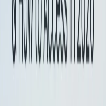
CometAPI è una piattaforma API unificata che aggrega
oltre 500 modelli di intelligenza artificiale (IA) di provider
leader, come la serie GPT di OpenAI, Gemini di Google,
Claude di Anthropic, Midjourney, Suno e altri, in un'unica
interfaccia intuitiva per gli sviluppatori. Offrendo
autenticazione, formattazione delle richieste e gestione
delle risposte coerenti, CometAPI semplifica
notevolmente l'integrazione delle funzionalità di IA nelle
tue applicazioni. Che tu stia sviluppando chatbot,
generatori di immagini, compositori musicali o pipeline
di analisi basate sui dati, CometAPI ti consente di iterare
più velocemente, controllare i costi e rimanere
indipendente dal fornitore, il tutto sfruttando le più
recenti innovazioni nell'ecosistema dell'IA.
Gli sviluppatori possono accedere
Gemelli 2.5 Flash
e al
Gemini 2.5 Flash Lite
tramite CometAPI,
l'ultima versione
del modello
è sempre aggiornato con il sito ufficiale. Per
iniziare, esplora le capacità del modello nel
Parco
giochi
e consultare il
Guida API
per istruzioni dettagliate.