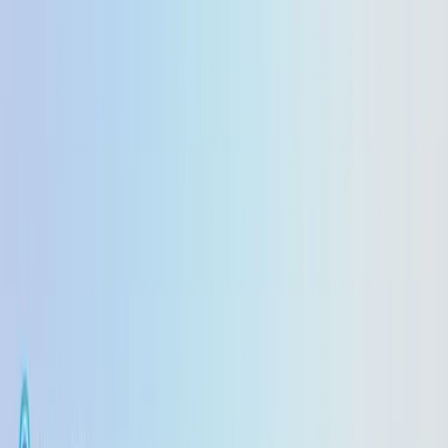
GPT-5.6 Luna price down 80%, Terra down 20% →
/
Modelli
Prezzi
Documentazione
Azienda
Risorse
Risorse
Guida rapida
Supporto
Blog
Registro delle
modifiche
Calcolatore prezzi
CometAPI vs. Concorrenti
vs
OpenRouter
vs
Kie.ai
vs
Fal.ai
vs
WaveSpeed.ai
vs
Replicate
Visualizza tutti i confronti
Confronta
Qwen3.8-Max
vs
Claude Opus 5
Nano Banana 2 lite
vs
GPT Image 2
Happy Horse 1.1
vs
Seedance 2-0
gpt-audio-