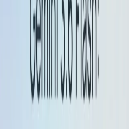
supportano output testo+immagine. I limiti dei
token per le varianti Flash 2.5 arrivano fino a
32,768
token di input e output nelle anteprime/varianti
supportate.
Capacità di “pensare”:
Gemini 2.5 Flash è un
modello di classe Flash che ora supporta
pensiero
(mostrando informazioni intermedie sulla catena di
pensiero/processo per migliorare il ragionamento
e la trasparenza).
Utilizzo di agenti/strumenti (Flash):
Gemini 2.5
Flash migliora il modo in cui utilizza gli strumenti
per flussi di lavoro multi-step/agentici (notato
~
Guadagno 5%
su SWE-Bench Verificato rispetto
alla versione precedente). Con la funzione
"pensante" abilitata, è più conveniente per le
attività complesse.