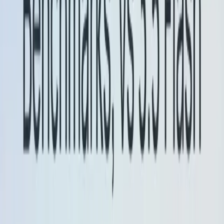
Implicazioni pratiche / usi
consigliati
Usa il
Anteprima Flash-Lite
per pipeline ad alta
produttività e attente ai costi (riepilogo batch,
elaborazione di trascrizioni in tempo reale,
traduzione) in cui sono importanti un utilizzo
ridotto di token e una produttività più rapida.
Usa il
Anteprima flash
per sperimentare flussi e
flussi di lavoro basati su agenti/strumenti che
traggono vantaggio dalla modalità "pensiero" e
dagli output strutturati (agenti, orchestrazione,