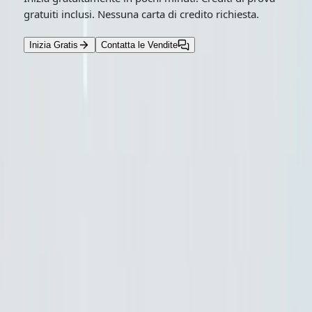
gratuiti inclusi. Nessuna carta di credito richiesta.
Inizia Gratis
Contatta le Vendite
Leggi di più
Tutto
July 26, 2026
Gemini 3.6 flash
Gemini 3.5 Flash
gemini 3.5 flash lite
Saltare Gemini 3.5 Pro? Google 3.6 Flash, 3.5 Flash-
Lite & Flash Cyber spiegati
Google ha rilasciato Gemini 3.6 Flash, Gemini 3.5 Flash-
Lite e Gemini 3.5 Flash Cyber il 21 luglio 2026, mentre
Gemini 3.5 Pro rimane in fase di test con i partner.