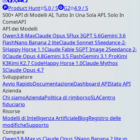
Product Hunt
5.0 / 5
G2
4.9 / 5
500+ API di Modelli AI, Tutto In Una Sola API. Solo In
CometAPI
API dei Modelli
Qwen3.8-Max
Claude Opus 5
Flux 3
GPT 5.6
Gemini 3.6
Flash
Nano Banana 2 lite
Claude Sonnet 5
Seedance-2-
5
Happy Horse 1.1
Claude Fable 5
GPT Image 2
Seedance 2-
0
Claude Opus 4.8
Gemini 3.5 Flash
Gemini 3.1 Pro
Kimi
K3
Kimi K2.7 Code
Happy Horse 1.0
Claude Mythos
5
Claude Opus 4.7
Sviluppatore
Avvio Rapido
Documentazione
Dashboard API
Stato API
Azienda
Chi siamo
Azienda
Politica di rimborso
SLA
Centro
fiduciario
Risorse
Modelli di Intelligenza Artificiale
Blog
Registro delle
modifiche
Supporto
Compare
Qwen3.8-Max
vs
Claude Opus 5
Nano Banana 2 lite
vs