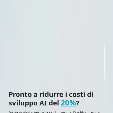
Prima di accedere, assicurati di aver effettuato l'accesso
a CometAPI e di aver ottenuto la chiave
API.
CometaAPI
offrire un prezzo molto più basso
rispetto al prezzo ufficiale per aiutarti a integrarti.
Pronti a partire? →
Iscriviti oggi a CometAPI
!
SHARE THIS BLOG
Tag
Gemini
Gemini 2.5 Flash
Gemini 2.5 Flash-Lite
Una chat. Tutto unito.
Gratuito per un periodo limitato
Prova gratuita
Pronto a ridurre i costi di
20%
sviluppo AI del
?
Inizia gratuitamente in pochi minuti. Crediti di prova