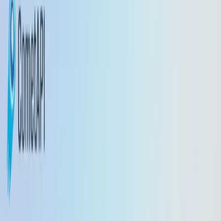
1.5
vs
gpt-realtime-1.5
English
繁體中文
日本語
한국어
Français
Deutsch
Español
Italiano
Português
Русский
العربية
ไทย
Tiếng Việt
Bahasa Indonesia
Bahasa Melayu
Türkçe
Polski
Nederlands
Danish
Norsk
Қазақ
اردو
Inizia gratis
Inizia gratis
Miglioramenti fondamentali
Gemini 2.5 Flash Lite
Gemelli 2.5 Flash
Implicazioni pratiche / usi consigliati
Altri aggiornamenti
Iniziamo