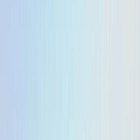
Anna
Sep 27, 2025
On
Settembre 25, 2025
Google ha rilasciato
aggiornamenti di anteprima per
Gemelli 2.5 Flash
e al
Gemini 2.5 Flash Lite
Le anteprime offrono risultati più
rapidi ed efficienti, migliori capacità di seguire le
istruzioni e multimodali e nuove
alias in modo
-latest
che gli sviluppatori possano testare facilmente le build
più recenti. Ora diamo un'occhiata a cosa regolano
specificamente questi due modelli.
Miglioramenti fondamentali
Gemini 2.5 Flash Lite
Migliore comprensione di istruzioni complesse: migliora
la comprensione di prompt complessi e comandi di
sistema.
Istruzioni da seguire e verbosità:
Flash-Lite è
ottimizzato per seguire meglio le istruzioni