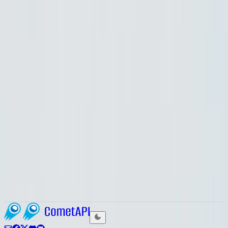
July 23, 2026
Gemini 3.6 flash
Come utilizzare l'API di Gemini 3.6 Flash
Come utilizzare Gemini 3.6 Flash API: Guida completa
2026 con esempi, parametri, prezzi & integrazione con
CometAPI (Risparmia il 20-40%)
July 24, 2026
Gemini 3.6 flash
Che cos'è Gemini 3.6 Flash?
Guida a Gemini 3.6 Flash con benchmark, prezzi,
confronto con 3.5 Flash, passaggi per l'accesso all'API e
specifiche