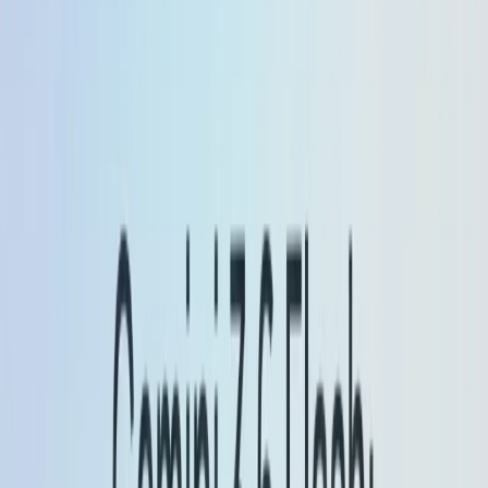
complesse e produce
più conciso
output (aiuta sia i
costi che la produttività).
Multimodale e trascrizione/traduzione:
Flash-Lite
migliora la trascrizione audio, la comprensione
delle immagini e la qualità della traduzione.
Ottimizzazione dei costi: riduce del 50% il numero
di token in uscita.
Utilizzando la stringa modello: gemini-2.5-flash-lite-
preview-09-2025.
Gemelli 2.5 Flash
Flash:
utilizzo migliorato di agenti/strumenti (migliore
nei flussi di lavoro multi-step e nell'invocazione di
strumenti), oltre a miglioramenti di qualità/velocità
importanti per distribuzioni agenti/a bassa latenza su
larga scala.
Limiti di token e I/O multimodali:
Flash accetta
testo, codice, immagini, audio e video come input in
varie varianti; alcune anteprime di immagini Flash