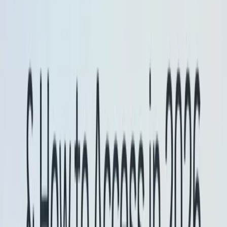
assistenti multi-step).
Per la stabilità della produzione, continuare a
puntare agli ID del modello stabile (ad esempio,
,
)
gemini-2.5-flash
gemini-2.5-flash-lite
piuttosto che
or
alias finché
-preview
-latest
non avrai convalidato le nuove build.
Altri aggiornamenti
Introduzione dell'alias del modello -latest (ad esempio,
gemini-flash-latest e gemini-flash-lite-latest) per puntare
automaticamente alla versione più recente, evitando agli
sviluppatori di dover modificare frequentemente il
codice.
Per mantenere la stabilità, si consiglia alle applicazioni
che richiedono un ambiente stabile di continuare a
utilizzare gemini-2.5-flash e gemini-2.5-flash-lite.
Iniziamo