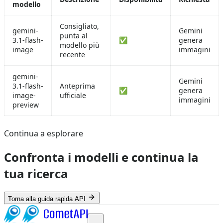
modello
Consigliato,
gemini-
Gemini
punta al
3.1-flash-
✅
genera
modello più
image
immagini
recente
gemini-
Gemini
3.1-flash-
Anteprima
✅
genera
image-
ufficiale
immagini
preview
Continua a esplorare
Confronta i modelli e continua la
tua ricerca
Torna alla guida rapida API