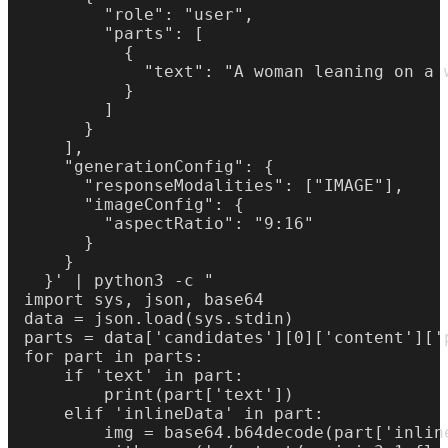
        "role": "user",

        "parts": [

          {

            "text": "A woman leaning on a 
          }

        ]

      }

    ],

    "generationConfig": {

      "responseModalities": ["IMAGE"],

      "imageConfig": {

        "aspectRatio": "9:16"

      }

    }

  }' | python3 -c "

import sys, json, base64

data = json.load(sys.stdin)

parts = data['candidates'][0]['content']['p
for part in parts:

    if 'text' in part:

        print(part['text'])

    elif 'inlineData' in part:

        img = base64.b64decode(part['inline