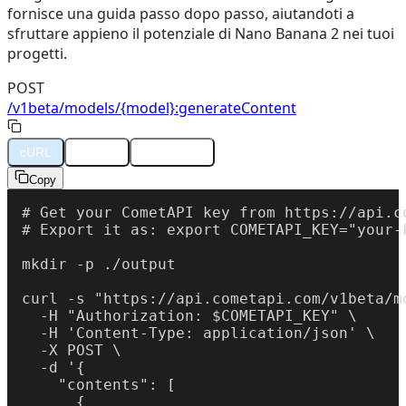
fornisce una guida passo dopo passo, aiutandoti a
sfruttare appieno il potenziale di Nano Banana 2 nei tuoi
progetti.
POST
/v1beta/models/{model}:generateContent
cURL
Python
JavaScript
Copy
# Get your CometAPI key from https://api.co
# Export it as: export COMETAPI_KEY="your-k
mkdir -p ./output

curl -s "https://api.cometapi.com/v1beta/m
  -H "Authorization: $COMETAPI_KEY" \

  -H 'Content-Type: application/json' \

  -X POST \

  -d '{

    "contents": [

      {
