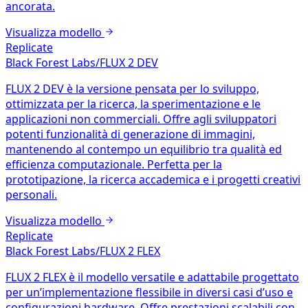
ancorata.
Visualizza modello
Replicate
Black Forest Labs/FLUX 2 DEV
FLUX 2 DEV è la versione pensata per lo sviluppo,
ottimizzata per la ricerca, la sperimentazione e le
applicazioni non commerciali. Offre agli sviluppatori
potenti funzionalità di generazione di immagini,
mantenendo al contempo un equilibrio tra qualità ed
efficienza computazionale. Perfetta per la
prototipazione, la ricerca accademica e i progetti creativi
personali.
Visualizza modello
Replicate
Black Forest Labs/FLUX 2 FLEX
FLUX 2 FLEX è il modello versatile e adattabile progettato
per un’implementazione flessibile in diversi casi d’uso e
configurazioni hardware. Offre prestazioni scalabili con