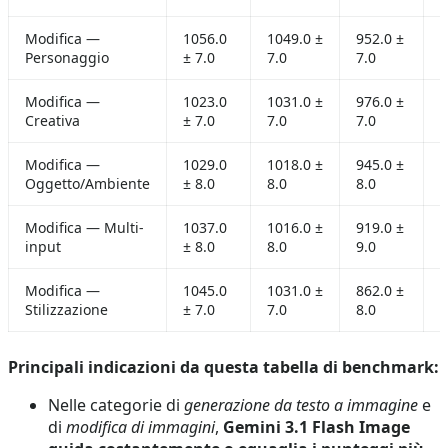
Modifica —
1056.0
1049.0 ±
952.0 ±
1
Personaggio
± 7.0
7.0
7.0
±
Modifica —
1023.0
1031.0 ±
976.0 ±
1
Creativa
± 7.0
7.0
7.0
±
Modifica —
1029.0
1018.0 ±
945.0 ±
1
Oggetto/Ambiente
± 8.0
8.0
8.0
±
Modifica — Multi-
1037.0
1016.0 ±
919.0 ±
1
input
± 8.0
8.0
9.0
±
Modifica —
1045.0
1031.0 ±
862.0 ±
1
Stilizzazione
± 7.0
7.0
8.0
±
Principali indicazioni da questa tabella di benchmark:
Nelle categorie di
generazione da testo a immagine
e
di
modifica di immagini
,
Gemini 3.1 Flash Image