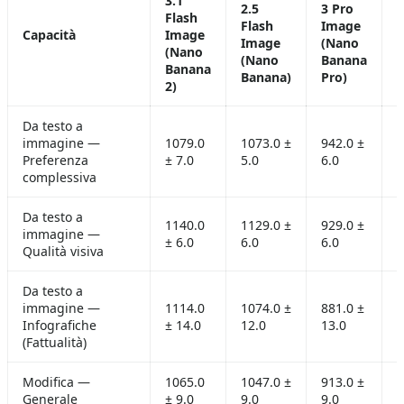
3.1
2.5
3 Pro
Flash
G
Flash
Image
Capacità
Image
Image
(Nano
(Nano
1
(Nano
Banana
Banana
Banana)
Pro)
2)
Da testo a
immagine —
1079.0
1073.0 ±
942.0 ±
1
Preferenza
± 7.0
5.0
6.0
±
complessiva
Da testo a
1140.0
1129.0 ±
929.0 ±
1
immagine —
± 6.0
6.0
6.0
±
Qualità visiva
Da testo a
immagine —
1114.0
1074.0 ±
881.0 ±
1
Infografiche
± 14.0
12.0
13.0
±
(Fattualità)
Modifica —
1065.0
1047.0 ±
913.0 ±
1
Generale
± 9.0
9.0
9.0
±