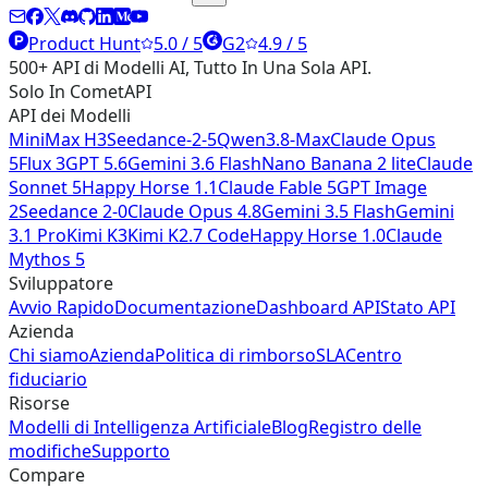
Product Hunt
5.0 / 5
G2
4.9 / 5
500+ API di Modelli AI, Tutto In Una Sola API.
Solo In CometAPI
API dei Modelli
MiniMax H3
Seedance-2-5
Qwen3.8-Max
Claude Opus
5
Flux 3
GPT 5.6
Gemini 3.6 Flash
Nano Banana 2 lite
Claude
Sonnet 5
Happy Horse 1.1
Claude Fable 5
GPT Image
2
Seedance 2-0
Claude Opus 4.8
Gemini 3.5 Flash
Gemini
3.1 Pro
Kimi K3
Kimi K2.7 Code
Happy Horse 1.0
Claude
Mythos 5
Sviluppatore
Avvio Rapido
Documentazione
Dashboard API
Stato API
Azienda
Chi siamo
Azienda
Politica di rimborso
SLA
Centro
fiduciario
Risorse
Modelli di Intelligenza Artificiale
Blog
Registro delle
modifiche
Supporto
Compare