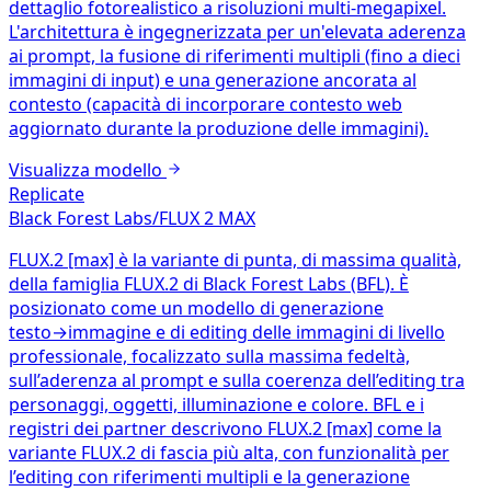
dettaglio fotorealistico a risoluzioni multi-megapixel.
L'architettura è ingegnerizzata per un'elevata aderenza
ai prompt, la fusione di riferimenti multipli (fino a dieci
immagini di input) e una generazione ancorata al
contesto (capacità di incorporare contesto web
aggiornato durante la produzione delle immagini).
Visualizza modello
Replicate
Black Forest Labs/FLUX 2 MAX
FLUX.2 [max] è la variante di punta, di massima qualità,
della famiglia FLUX.2 di Black Forest Labs (BFL). È
posizionato come un modello di generazione
testo→immagine e di editing delle immagini di livello
professionale, focalizzato sulla massima fedeltà,
sull’aderenza al prompt e sulla coerenza dell’editing tra
personaggi, oggetti, illuminazione e colore. BFL e i
registri dei partner descrivono FLUX.2 [max] come la
variante FLUX.2 di fascia più alta, con funzionalità per
l’editing con riferimenti multipli e la generazione