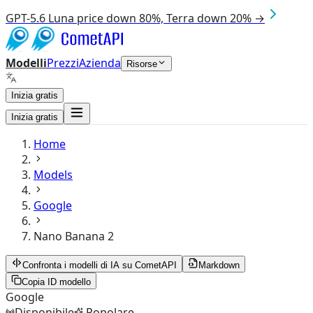
GPT-5.6 Luna price down 80%, Terra down 20% →
Modelli
Prezzi
Azienda
Risorse
Inizia gratis
Inizia gratis
Home
Models
Google
Nano Banana 2
Confronta i modelli di IA su CometAPI
Markdown
Copia ID modello
Google
Disponibile
Popolare