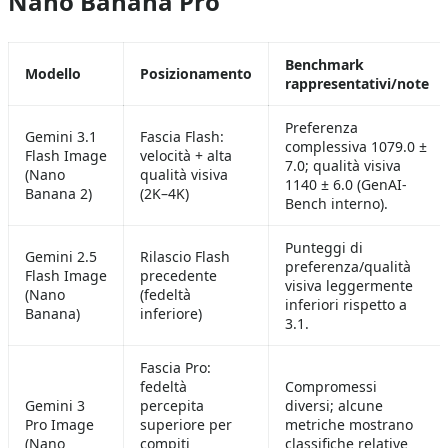
Nano Banana Pro
Benchmark
Modello
Posizionamento
rappresentativi/note
Preferenza
Gemini 3.1
Fascia Flash:
complessiva 1079.0 ±
Flash Image
velocità + alta
7.0; qualità visiva
(Nano
qualità visiva
1140 ± 6.0 (GenAI-
Banana 2)
(2K–4K)
Bench interno).
Punteggi di
Gemini 2.5
Rilascio Flash
preferenza/qualità
Flash Image
precedente
visiva leggermente
(Nano
(fedeltà
inferiori rispetto a
Banana)
inferiore)
3.1.
Fascia Pro:
fedeltà
Compromessi
Gemini 3
percepita
diversi; alcune
Pro Image
superiore per
metriche mostrano
(Nano
compiti
classifiche relative