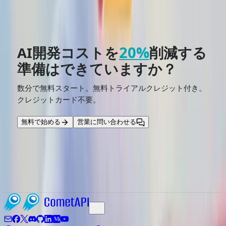
copilot
ひとつのチャット、すべてをブレンド。
期間限定無料
無料トライアル
20%
AI開発コストを
削減する
準備はできていますか？
数分で無料スタート。無料トライアルクレジット付き。
クレジットカード不要。
無料で始める
営業に問い合わせる
もっと読む